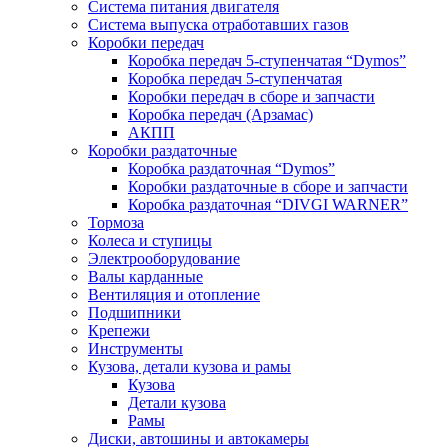
Система питания двигателя
Система выпуска отработавших газов
Коробки передач
Коробка передач 5-ступенчатая “Dymos”
Коробка передач 5-ступенчатая
Коробки передач в сборе и запчасти
Коробка передач (Арзамас)
АКПП
Коробки раздаточные
Коробка раздаточная “Dymos”
Коробки раздаточные в сборе и запчасти
Коробка раздаточная “DIVGI WARNER”
Тормоза
Колеса и ступицы
Электрооборудование
Валы карданные
Вентиляция и отопление
Подшипники
Крепежи
Инструменты
Кузова, детали кузова и рамы
Кузова
Детали кузова
Рамы
Диски, автошины и автокамеры