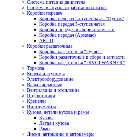
Система питания двигателя
Система выпуска отработавших газов
Коробки передач
Коробка передач 5-ступенчатая “Dymos”
Коробка передач 5-ступенчатая
Коробки передач в сборе и запчасти
Коробка передач (Арзамас)
АКПП
Коробки раздаточные
Коробка раздаточная “Dymos”
Коробки раздаточные в сборе и запчасти
Коробка раздаточная “DIVGI WARNER”
Тормоза
Колеса и ступицы
Электрооборудование
Валы карданные
Вентиляция и отопление
Подшипники
Крепежи
Инструменты
Кузова, детали кузова и рамы
Кузова
Детали кузова
Рамы
Диски, автошины и автокамеры