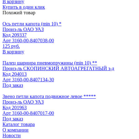
В корзину
Купить в один клик
Похожий товар
Ось петли капота (min 10) *
Произ-ль
ОАО УАЗ
Код
209337
Арт
3160-00-8407038-00
125 руб.
В корзину
Палец шарнира пневмопружины (min 10) **
Произ-ль
СКОПИНСКИЙ АВТОАГРЕГАТНЫЙ з-д
Код
204013
Арт
3160-00-8407134-30
Под заказ
Звено петли капота подвижное левое *****
Произ-ль
ОАО УАЗ
Код
201963
Арт
3160-00-8407017-00
Под заказ
Каталог товара
О компании
Новости