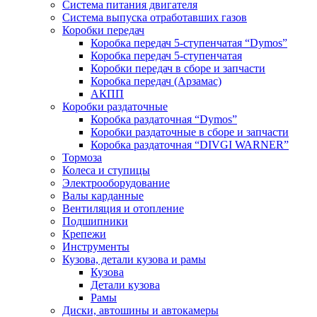
Система питания двигателя
Система выпуска отработавших газов
Коробки передач
Коробка передач 5-ступенчатая “Dymos”
Коробка передач 5-ступенчатая
Коробки передач в сборе и запчасти
Коробка передач (Арзамас)
АКПП
Коробки раздаточные
Коробка раздаточная “Dymos”
Коробки раздаточные в сборе и запчасти
Коробка раздаточная “DIVGI WARNER”
Тормоза
Колеса и ступицы
Электрооборудование
Валы карданные
Вентиляция и отопление
Подшипники
Крепежи
Инструменты
Кузова, детали кузова и рамы
Кузова
Детали кузова
Рамы
Диски, автошины и автокамеры