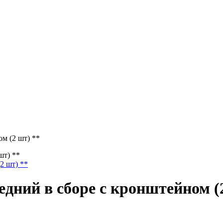
м (2 шт) **
шт) **
дний в сборе с кронштейном (