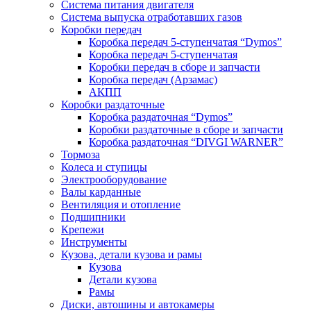
Система питания двигателя
Система выпуска отработавших газов
Коробки передач
Коробка передач 5-ступенчатая “Dymos”
Коробка передач 5-ступенчатая
Коробки передач в сборе и запчасти
Коробка передач (Арзамас)
АКПП
Коробки раздаточные
Коробка раздаточная “Dymos”
Коробки раздаточные в сборе и запчасти
Коробка раздаточная “DIVGI WARNER”
Тормоза
Колеса и ступицы
Электрооборудование
Валы карданные
Вентиляция и отопление
Подшипники
Крепежи
Инструменты
Кузова, детали кузова и рамы
Кузова
Детали кузова
Рамы
Диски, автошины и автокамеры