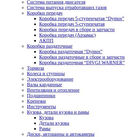
Система питания двигателя
Система выпуска отработавших газов
Коробки передач
Коробка передач 5-ступенчатая “Dymos”
Коробка передач 5-ступенчатая
Коробки передач в сборе и запчасти
Коробка передач (Арзамас)
АКПП
Коробки раздаточные
Коробка раздаточная “Dymos”
Коробки раздаточные в сборе и запчасти
Коробка раздаточная “DIVGI WARNER”
Тормоза
Колеса и ступицы
Электрооборудование
Валы карданные
Вентиляция и отопление
Подшипники
Крепежи
Инструменты
Кузова, детали кузова и рамы
Кузова
Детали кузова
Рамы
Диски, автошины и автокамеры