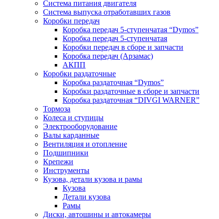
Система питания двигателя
Система выпуска отработавших газов
Коробки передач
Коробка передач 5-ступенчатая “Dymos”
Коробка передач 5-ступенчатая
Коробки передач в сборе и запчасти
Коробка передач (Арзамас)
АКПП
Коробки раздаточные
Коробка раздаточная “Dymos”
Коробки раздаточные в сборе и запчасти
Коробка раздаточная “DIVGI WARNER”
Тормоза
Колеса и ступицы
Электрооборудование
Валы карданные
Вентиляция и отопление
Подшипники
Крепежи
Инструменты
Кузова, детали кузова и рамы
Кузова
Детали кузова
Рамы
Диски, автошины и автокамеры