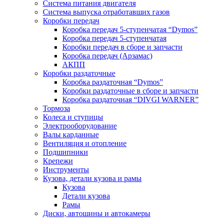
Система питания двигателя
Система выпуска отработавших газов
Коробки передач
Коробка передач 5-ступенчатая “Dymos”
Коробка передач 5-ступенчатая
Коробки передач в сборе и запчасти
Коробка передач (Арзамас)
АКПП
Коробки раздаточные
Коробка раздаточная “Dymos”
Коробки раздаточные в сборе и запчасти
Коробка раздаточная “DIVGI WARNER”
Тормоза
Колеса и ступицы
Электрооборудование
Валы карданные
Вентиляция и отопление
Подшипники
Крепежи
Инструменты
Кузова, детали кузова и рамы
Кузова
Детали кузова
Рамы
Диски, автошины и автокамеры