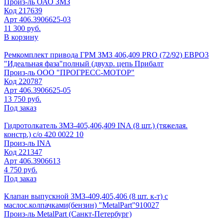
Произ-ль
ОАО ЗМЗ
Код
217639
Арт
406.3906625-03
11 300 руб.
В корзину
Ремкомплект привода ГРМ ЗМЗ 406,409 PRO (72/92) ЕВРО3
"Идеальная фаза"полный (двухр. цепь Прибалт
Произ-ль
ООО "ПРОГРЕСС-МОТОР"
Код
220787
Арт
406.3906625-05
13 750 руб.
Под заказ
Гидротолкатель ЗМЗ-405,406,409 INA (8 шт.) (тяжелая.
констр.) с/о 420 0022 10
Произ-ль
INA
Код
221347
Арт
406.3906613
4 750 руб.
Под заказ
Клапан выпускной ЗМЗ-409,405,406 (8 шт. к-т) с
маслос.колпачками(бензин) "MetalPart"910027
Произ-ль
MetalPart (Санкт-Петербург)