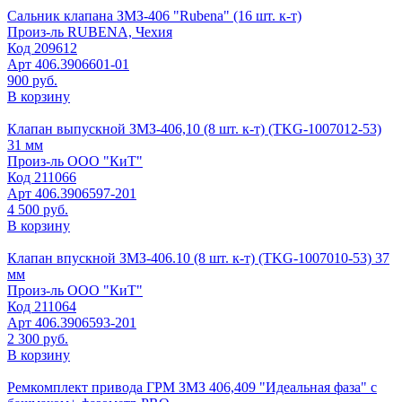
Сальник клапана ЗМЗ-406 "Rubena" (16 шт. к-т)
Произ-ль
RUBENA, Чехия
Код
209612
Арт
406.3906601-01
900 руб.
В корзину
Клапан выпускной ЗМЗ-406,10 (8 шт. к-т) (TKG-1007012-53)
31 мм
Произ-ль
ООО "КиТ"
Код
211066
Арт
406.3906597-201
4 500 руб.
В корзину
Клапан впускной ЗМЗ-406.10 (8 шт. к-т) (TKG-1007010-53) 37
мм
Произ-ль
ООО "КиТ"
Код
211064
Арт
406.3906593-201
2 300 руб.
В корзину
Ремкомплект привода ГРМ ЗМЗ 406,409 "Идеальная фаза" с