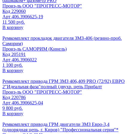
башмаком+ фазометр PRO
Произ-ль
ООО "ПРОГРЕСС-МОТОР"
Код
229060
Арт
406.3906625-19
11 500 руб.
В корзину
Ремкомплект прокладок двигателя ЗМЗ-406 (резино-проб.
Саморим)
Произ-ль
САМОРИМ (Кинель)
Код
205191
Арт
406.3906022
1 100 руб.
В корзину
Ремкомплект привода ГРМ ЗМЗ 406,409 PRO (72/92) ЕВРО
2"Идеальная фаза"полный (двухр. цепь Прибалт
Произ-ль
ООО "ПРОГРЕСС-МОТОР"
Код
220786
Арт
406.3906625-04
9 800 руб.
В корзину
Ремкомплект привода ГРМ двигатели ЗМЗ Евро-3,4
(однорядная цепь, г. Киров) "Профессиональная серия"*