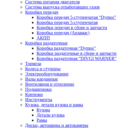
Система питания двигателя
Система выпуска отработавших газов
Коробки передач
Коробка передач 5-ступенчатая “Dymos”
Коробка передач 5-ступенчатая
Коробки передач в сборе и запчасти
Коробка передач (Арзамас)
АКПП
Коробки раздаточные
Коробка раздаточная “Dymos”
Коробки раздаточные в сборе и запчасти
Коробка раздаточная “DIVGI WARNER”
Тормоза
Колеса и ступицы
Электрооборудование
Валы карданные
Вентиляция и отопление
Подшипники
Крепежи
Инструменты
Кузова, детали кузова и рамы
Кузова
Детали кузова
Рамы
Диски, автошины и автокамеры