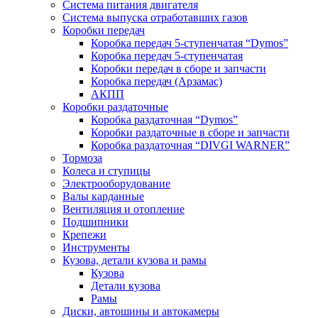
Система питания двигателя
Система выпуска отработавших газов
Коробки передач
Коробка передач 5-ступенчатая “Dymos”
Коробка передач 5-ступенчатая
Коробки передач в сборе и запчасти
Коробка передач (Арзамас)
АКПП
Коробки раздаточные
Коробка раздаточная “Dymos”
Коробки раздаточные в сборе и запчасти
Коробка раздаточная “DIVGI WARNER”
Тормоза
Колеса и ступицы
Электрооборудование
Валы карданные
Вентиляция и отопление
Подшипники
Крепежи
Инструменты
Кузова, детали кузова и рамы
Кузова
Детали кузова
Рамы
Диски, автошины и автокамеры