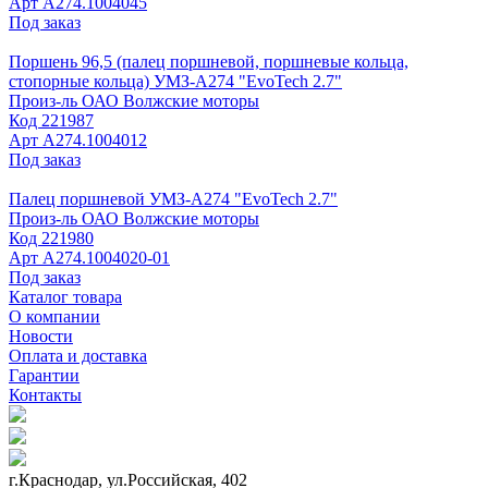
Арт
А274.1004045
Под заказ
Поршень 96,5 (палец поршневой, поршневые кольца,
стопорные кольца) УМЗ-А274 "EvoTech 2.7"
Произ-ль
ОАО Волжские моторы
Код
221987
Арт
А274.1004012
Под заказ
Палец поршневой УМЗ-А274 "EvoTech 2.7"
Произ-ль
ОАО Волжские моторы
Код
221980
Арт
А274.1004020-01
Под заказ
Каталог товара
О компании
Новости
Оплата и доставка
Гарантии
Контакты
г.Краснодар, ул.Российская, 402