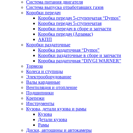
Система питания двигателя
Система выпуска отработавших газов
Коробки передач
Коробка передач 5-ступенчатая “Dymos”
Коробка передач 5-ступенчатая
Коробки передач в сборе и запчасти
Коробка передач (Арзамас)
АКПП
Коробки раздаточные
Коробка раздаточная “Dymos”
Коробки раздаточные в сборе и запчасти
Коробка раздаточная “DIVGI WARNER”
Тормоза
Колеса и ступицы
Электрооборудование
Валы карданные
Вентиляция и отопление
Подшипники
Крепежи
Инструменты
Кузова, детали кузова и рамы
Кузова
Детали кузова
Рамы
Диски, автошины и автокамеры