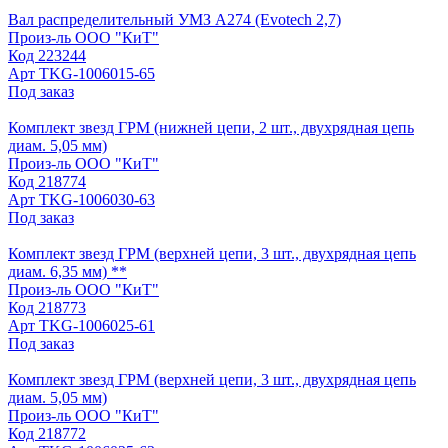
Вал распределительный УМЗ А274 (Evotech 2,7)
Произ-ль
ООО "КиТ"
Код
223244
Арт
TKG-1006015-65
Под заказ
Комплект звезд ГРМ (нижней цепи, 2 шт., двухрядная цепь
диам. 5,05 мм)
Произ-ль
ООО "КиТ"
Код
218774
Арт
TKG-1006030-63
Под заказ
Комплект звезд ГРМ (верхней цепи, 3 шт., двухрядная цепь
диам. 6,35 мм) **
Произ-ль
ООО "КиТ"
Код
218773
Арт
TKG-1006025-61
Под заказ
Комплект звезд ГРМ (верхней цепи, 3 шт., двухрядная цепь
диам. 5,05 мм)
Произ-ль
ООО "КиТ"
Код
218772