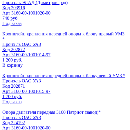
Произ-ль
ЭЛАД (Димитровград)
Код
203916
Арт
3160-00-1001020-00
740 руб.
Под заказ
Кронштейн крепления передней опоры к блоку правый УМЗ
*
Произ-ль
ОАО УАЗ
Код
202872
Арт
3160-00-1001014-97
1 200 руб.
В корзину
Кронштейн крепления передней опоры к блоку левый УМЗ *
Произ-ль
ОАО УАЗ
Код
202871
Арт
3160-00-1001015-97
1 700 руб.
Под заказ
Опора двигателя передняя 3160 Патриот (завод)*
Произ-ль
ОАО УАЗ
Код
224192
Арт
3160-00-1001020-00