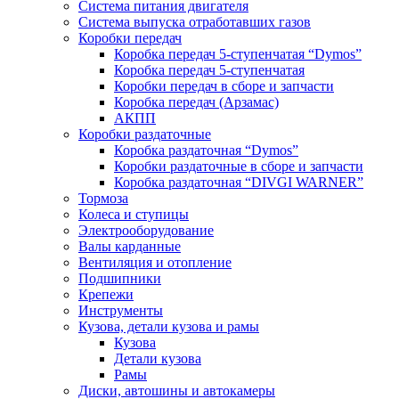
Система питания двигателя
Система выпуска отработавших газов
Коробки передач
Коробка передач 5-ступенчатая “Dymos”
Коробка передач 5-ступенчатая
Коробки передач в сборе и запчасти
Коробка передач (Арзамас)
АКПП
Коробки раздаточные
Коробка раздаточная “Dymos”
Коробки раздаточные в сборе и запчасти
Коробка раздаточная “DIVGI WARNER”
Тормоза
Колеса и ступицы
Электрооборудование
Валы карданные
Вентиляция и отопление
Подшипники
Крепежи
Инструменты
Кузова, детали кузова и рамы
Кузова
Детали кузова
Рамы
Диски, автошины и автокамеры