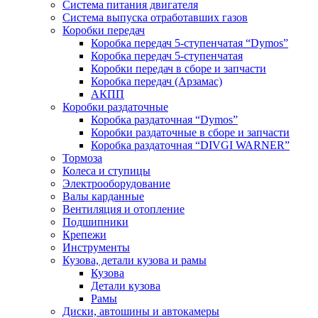
Система питания двигателя
Система выпуска отработавших газов
Коробки передач
Коробка передач 5-ступенчатая “Dymos”
Коробка передач 5-ступенчатая
Коробки передач в сборе и запчасти
Коробка передач (Арзамас)
АКПП
Коробки раздаточные
Коробка раздаточная “Dymos”
Коробки раздаточные в сборе и запчасти
Коробка раздаточная “DIVGI WARNER”
Тормоза
Колеса и ступицы
Электрооборудование
Валы карданные
Вентиляция и отопление
Подшипники
Крепежи
Инструменты
Кузова, детали кузова и рамы
Кузова
Детали кузова
Рамы
Диски, автошины и автокамеры