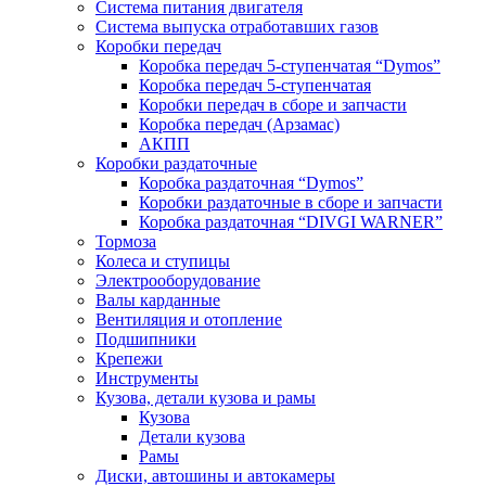
Система питания двигателя
Система выпуска отработавших газов
Коробки передач
Коробка передач 5-ступенчатая “Dymos”
Коробка передач 5-ступенчатая
Коробки передач в сборе и запчасти
Коробка передач (Арзамас)
АКПП
Коробки раздаточные
Коробка раздаточная “Dymos”
Коробки раздаточные в сборе и запчасти
Коробка раздаточная “DIVGI WARNER”
Тормоза
Колеса и ступицы
Электрооборудование
Валы карданные
Вентиляция и отопление
Подшипники
Крепежи
Инструменты
Кузова, детали кузова и рамы
Кузова
Детали кузова
Рамы
Диски, автошины и автокамеры