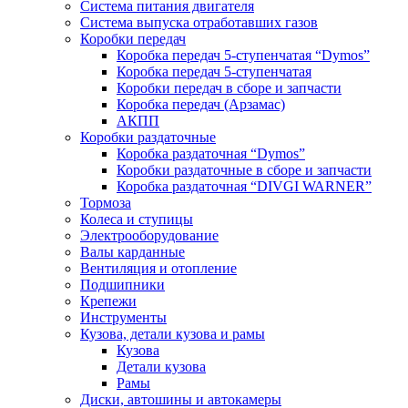
Система питания двигателя
Система выпуска отработавших газов
Коробки передач
Коробка передач 5-ступенчатая “Dymos”
Коробка передач 5-ступенчатая
Коробки передач в сборе и запчасти
Коробка передач (Арзамас)
АКПП
Коробки раздаточные
Коробка раздаточная “Dymos”
Коробки раздаточные в сборе и запчасти
Коробка раздаточная “DIVGI WARNER”
Тормоза
Колеса и ступицы
Электрооборудование
Валы карданные
Вентиляция и отопление
Подшипники
Крепежи
Инструменты
Кузова, детали кузова и рамы
Кузова
Детали кузова
Рамы
Диски, автошины и автокамеры