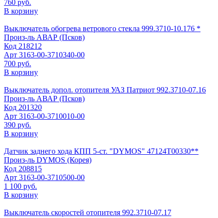
760 руб.
В корзину
Выключатель обогрева ветрового стекла 999.3710-10.176 *
Произ-ль
АВАР (Псков)
Код
218212
Арт
3163-00-3710340-00
700 руб.
В корзину
Выключатель допол. отопителя УАЗ Патриот 992.3710-07.16
Произ-ль
АВАР (Псков)
Код
201320
Арт
3163-00-3710010-00
390 руб.
В корзину
Датчик заднего хода КПП 5-ст. "DYMOS" 47124Т00330**
Произ-ль
DYMOS (Корея)
Код
208815
Арт
3163-00-3710500-00
1 100 руб.
В корзину
Выключатель скоростей отопителя 992.3710-07.17