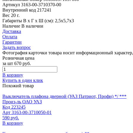
Артикул
3163-00-3710370-00
Внутренний код
217241
Вес
20 г.
Габариты
В х Г х Ш (см): 2,5х5,7х3
Наличие
В наличии
Доставка
Оплата
Гарантии
Задать вопрос
Фотография карточки товара носит информационный характер, 
Розничная цена
за шт
670 руб.
В корзину
Купить в один клик
Похожий товар
Выключатель плафона дверной (УАЗ Патриот, Профи) */ ***
Произ-ль
ОАО УАЗ
Код
223245
Арт
3163-00-3710050-01
590 руб.
В корзину