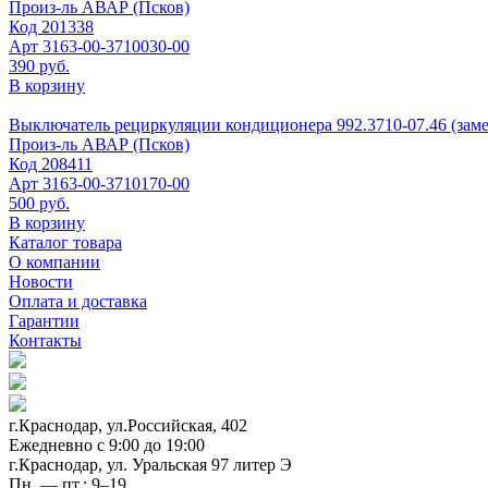
Произ-ль
АВАР (Псков)
Код
201338
Арт
3163-00-3710030-00
390 руб.
В корзину
Выключатель рециркуляции кондиционера 992.3710-07.46 (замен
Произ-ль
АВАР (Псков)
Код
208411
Арт
3163-00-3710170-00
500 руб.
В корзину
Каталог товара
О компании
Новости
Оплата и доставка
Гарантии
Контакты
г.Краснодар, ул.Российская, 402
Ежедневно c 9:00 до 19:00
г.Краснодар, ул. Уральская 97 литер Э
Пн. — пт.: 9–19