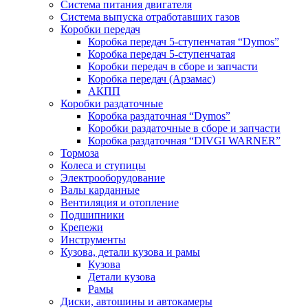
Система питания двигателя
Система выпуска отработавших газов
Коробки передач
Коробка передач 5-ступенчатая “Dymos”
Коробка передач 5-ступенчатая
Коробки передач в сборе и запчасти
Коробка передач (Арзамас)
АКПП
Коробки раздаточные
Коробка раздаточная “Dymos”
Коробки раздаточные в сборе и запчасти
Коробка раздаточная “DIVGI WARNER”
Тормоза
Колеса и ступицы
Электрооборудование
Валы карданные
Вентиляция и отопление
Подшипники
Крепежи
Инструменты
Кузова, детали кузова и рамы
Кузова
Детали кузова
Рамы
Диски, автошины и автокамеры