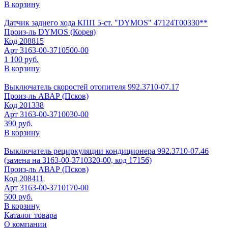
В корзину
Датчик заднего хода КПП 5-ст. "DYMOS" 47124Т00330**
Произ-ль
DYMOS (Корея)
Код
208815
Арт
3163-00-3710500-00
1 100 руб.
В корзину
Выключатель скоростей отопителя 992.3710-07.17
Произ-ль
АВАР (Псков)
Код
201338
Арт
3163-00-3710030-00
390 руб.
В корзину
Выключатель рециркуляции кондиционера 992.3710-07.46
(замена на 3163-00-3710320-00, код 17156)
Произ-ль
АВАР (Псков)
Код
208411
Арт
3163-00-3710170-00
500 руб.
В корзину
Каталог товара
О компании