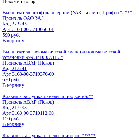
Похожий товар
Выключатель плафона дверной (УАЗ Патриот, Профи) */ ***
Произ-ль
ОАО УАЗ
Код
223245
Арт
3163-00-3710050-01
590 руб.
В корзину
Выключатель автоматической функции климатической
установки 999.3710-07.115 *
Произ-ль
АВАР (Псков)
Код
217241
Арт
3163-00-3710370-00
670 руб.
В корзину
Клавиша-заглушка панели приборов н/о**
Произ-ль
АВАР (Псков)
Код
217298
Арт
3163-00-3710112-00
120 руб.
В корзину
Клавиша-заглушка панели приборов **/***