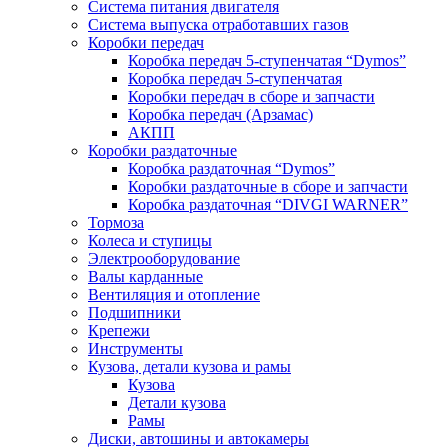
Система питания двигателя
Система выпуска отработавших газов
Коробки передач
Коробка передач 5-ступенчатая “Dymos”
Коробка передач 5-ступенчатая
Коробки передач в сборе и запчасти
Коробка передач (Арзамас)
АКПП
Коробки раздаточные
Коробка раздаточная “Dymos”
Коробки раздаточные в сборе и запчасти
Коробка раздаточная “DIVGI WARNER”
Тормоза
Колеса и ступицы
Электрооборудование
Валы карданные
Вентиляция и отопление
Подшипники
Крепежи
Инструменты
Кузова, детали кузова и рамы
Кузова
Детали кузова
Рамы
Диски, автошины и автокамеры