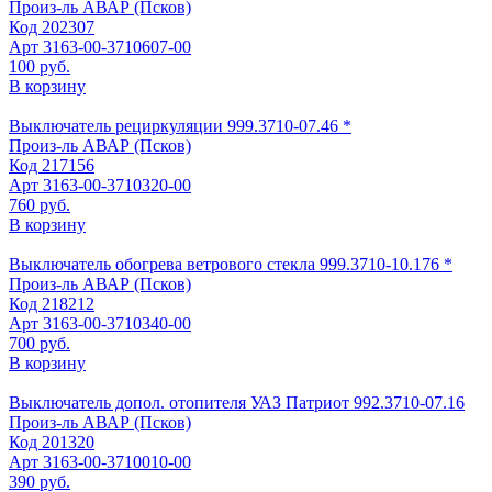
Произ-ль
АВАР (Псков)
Код
202307
Арт
3163-00-3710607-00
100 руб.
В корзину
Выключатель рециркуляции 999.3710-07.46 *
Произ-ль
АВАР (Псков)
Код
217156
Арт
3163-00-3710320-00
760 руб.
В корзину
Выключатель обогрева ветрового стекла 999.3710-10.176 *
Произ-ль
АВАР (Псков)
Код
218212
Арт
3163-00-3710340-00
700 руб.
В корзину
Выключатель допол. отопителя УАЗ Патриот 992.3710-07.16
Произ-ль
АВАР (Псков)
Код
201320
Арт
3163-00-3710010-00
390 руб.