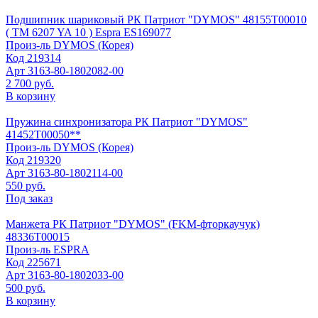
Подшипник шариковый РК Патриот "DYMOS" 48155Т00010
( TM 6207 YA 10 ) Espra ES169077
Произ-ль
DYMOS (Корея)
Код
219314
Арт
3163-80-1802082-00
2 700 руб.
В корзину
Пружина синхронизатора РК Патриот "DYMOS"
41452Т00050**
Произ-ль
DYMOS (Корея)
Код
219320
Арт
3163-80-1802114-00
550 руб.
Под заказ
Манжета РК Патриот "DYMOS" (FKM-фторкаучук)
48336Т00015
Произ-ль
ESPRA
Код
225671
Арт
3163-80-1802033-00
500 руб.
В корзину