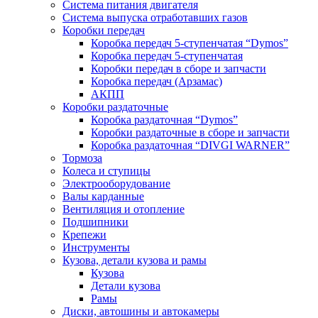
Система питания двигателя
Система выпуска отработавших газов
Коробки передач
Коробка передач 5-ступенчатая “Dymos”
Коробка передач 5-ступенчатая
Коробки передач в сборе и запчасти
Коробка передач (Арзамас)
АКПП
Коробки раздаточные
Коробка раздаточная “Dymos”
Коробки раздаточные в сборе и запчасти
Коробка раздаточная “DIVGI WARNER”
Тормоза
Колеса и ступицы
Электрооборудование
Валы карданные
Вентиляция и отопление
Подшипники
Крепежи
Инструменты
Кузова, детали кузова и рамы
Кузова
Детали кузова
Рамы
Диски, автошины и автокамеры