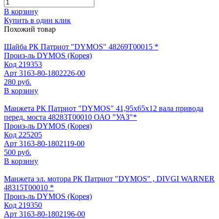
В корзину
Купить в один клик
Похожий товар
Шайба РК Патриот "DYMOS" 48269Т00015 *
Произ-ль
DYMOS (Корея)
Код
219353
Арт
3163-80-1802226-00
280 руб.
В корзину
Манжета РК Патриот "DYMOS" 41,95х65х12 вала привода
перед. моста 48283Т00010 ОАО "УАЗ"*
Произ-ль
DYMOS (Корея)
Код
225205
Арт
3163-80-1802119-00
500 руб.
В корзину
Манжета эл. мотора РК Патриот "DYMOS" , DIVGI WARNER
48315Т00010 *
Произ-ль
DYMOS (Корея)
Код
219350
Арт
3163-80-1802196-00