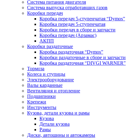
Система питания двигателя
Система выпуска отработавших газов
Коробки передач
Коробка передач 5-ступенчатая “Dymos”
Коробка передач 5-ступенчатая
Коробки передач в сборе и запчасти
Коробка передач (Арзамас)
АКПП
Коробки раздаточные
Коробка раздаточная “Dymos”
Коробки раздаточные в сборе и запчасти
Коробка раздаточная “DIVGI WARNER”
Тормоза
Колеса и ступицы
Электрооборудование
Валы карданные
Вентиляция и отопление
Подшипники
Крепежи
Инструменты
Кузова, детали кузова и рамы
Кузова
Детали кузова
Рамы
Диски, автошины и автокамеры