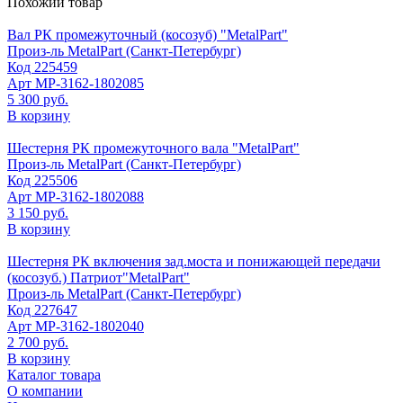
Похожий товар
Вал РК промежуточный (косозуб) "MetalPart"
Произ-ль
MetalPart (Санкт-Петербург)
Код
225459
Арт
МР-3162-1802085
5 300 руб.
В корзину
Шестерня РК промежуточного вала "MetalPart"
Произ-ль
MetalPart (Санкт-Петербург)
Код
225506
Арт
МР-3162-1802088
3 150 руб.
В корзину
Шестерня РК включения зад.моста и понижающей передачи
(косозуб.) Патриот"MetalPart"
Произ-ль
MetalPart (Санкт-Петербург)
Код
227647
Арт
МР-3162-1802040
2 700 руб.
В корзину
Каталог товара
О компании