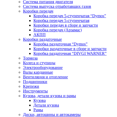
Система питания двигателя
Система выпуска отработавших газов
Коробки передач
Коробка передач 5-ступенчатая “Dymos”
Коробка передач 5-ступенчатая
Коробки передач в сборе и запчасти
Коробка передач (Арзамас)
АКПП
Коробки раздаточные
Коробка раздаточная “Dymos”
Коробки раздаточные в сборе и запчасти
Коробка раздаточная “DIVGI WARNER”
Тормоза
Колеса и ступицы
Электрооборудование
Валы карданные
Вентиляция и отопление
Подшипники
Крепежи
Инструменты
Кузова, детали кузова и рамы
Кузова
Детали кузова
Рамы
Диски, автошины и автокамеры