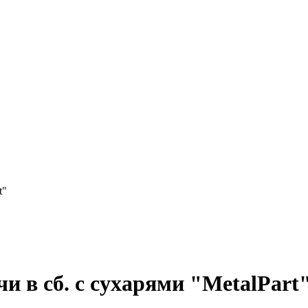
t"
и в сб. с сухарями "MetalPart