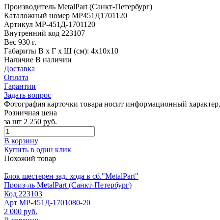
Производитель
MetalPart (Санкт-Петербург)
Каталожный номер
МР451Д1701120
Артикул
МР-451Д-1701120
Внутренний код
223107
Вес
930 г.
Габариты
В х Г х Ш (см): 4х10х10
Наличие
В наличии
Доставка
Оплата
Гарантии
Задать вопрос
Фотография карточки товара носит информационный характер, 
Розничная цена
за шт
2 250 руб.
В корзину
Купить в один клик
Похожий товар
Блок шестерен зад. хода в сб."MetalPart"
Произ-ль
MetalPart (Санкт-Петербург)
Код
223103
Арт
МР-451Д-1701080-20
2 000 руб.