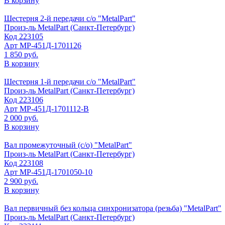
В корзину
Шестерня 2-й передачи с/о "MetalPart"
Произ-ль
MetalPart (Санкт-Петербург)
Код
223105
Арт
МР-451Д-1701126
1 850 руб.
В корзину
Шестерня 1-й передачи с/о "MetalPart"
Произ-ль
MetalPart (Санкт-Петербург)
Код
223106
Арт
МР-451Д-1701112-В
2 000 руб.
В корзину
Вал промежуточный (с/о) "MetalPart"
Произ-ль
MetalPart (Санкт-Петербург)
Код
223108
Арт
МР-451Д-1701050-10
2 900 руб.
В корзину
Вал первичный без кольца синхронизатора (резьба) "MetalPart"
Произ-ль
MetalPart (Санкт-Петербург)