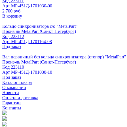
Код
223111
Арт
МР-451Д-1701030-00
2 700 руб.
В корзину
Кольцо синхронизатора с/о "MetalPart"
Произ-ль
MetalPart (Санкт-Петербург)
Код
223112
Арт
МР-451Д-1701164-08
Под заказ
Вал первичный без кольца синхронизатора (стопор) "MetalPart"
Произ-ль
MetalPart (Санкт-Петербург)
Код
223110
Арт
МР-451Д-1701030-10
Под заказ
Каталог товара
О компании
Новости
Оплата и доставка
Гарантии
Контакты