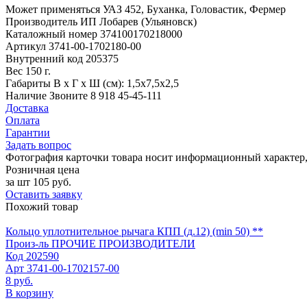
Может применяться
УАЗ 452, Буханка, Головастик, Фермер
Производитель
ИП Лобарев (Ульяновск)
Каталожный номер
374100170218000
Артикул
3741-00-1702180-00
Внутренний код
205375
Вес
150 г.
Габариты
В х Г х Ш (см): 1,5х7,5х2,5
Наличие
Звоните 8 918 45-45-111
Доставка
Оплата
Гарантии
Задать вопрос
Фотография карточки товара носит информационный характер, 
Розничная цена
за шт
105 руб.
Оставить заявку
Похожий товар
Кольцо уплотнительное рычага КПП (д.12) (min 50) **
Произ-ль
ПРОЧИЕ ПРОИЗВОДИТЕЛИ
Код
202590
Арт
3741-00-1702157-00
8 руб.
В корзину