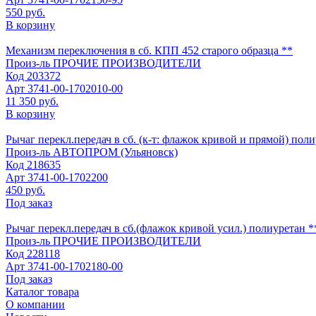
550 руб.
В корзину
Механизм переключения в сб. КПП 452 старого образца **
Произ-ль
ПРОЧИЕ ПРОИЗВОДИТЕЛИ
Код
203372
Арт
3741-00-1702010-00
11 350 руб.
В корзину
Рычаг перекл.передач в сб. (к-т: флажок кривой и прямой) пол
Произ-ль
АВТОПРОМ (Ульяновск)
Код
218635
Арт
3741-00-1702200
450 руб.
Под заказ
Рычаг перекл.передач в сб.(флажок кривой усил.) полиуретан *
Произ-ль
ПРОЧИЕ ПРОИЗВОДИТЕЛИ
Код
228118
Арт
3741-00-1702180-00
Под заказ
Каталог товара
О компании