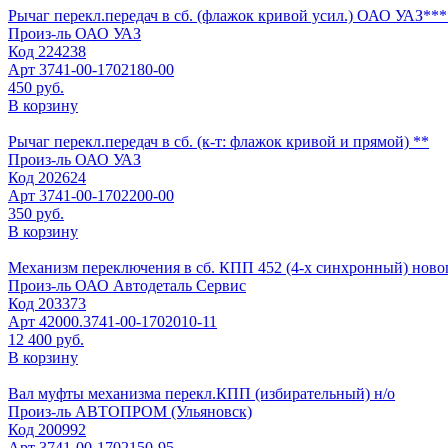
Рычаг перекл.передач в сб. (флажок кривой усил.) ОАО УАЗ**
Произ-ль
ОАО УАЗ
Код
224238
Арт
3741-00-1702180-00
450 руб.
В корзину
Рычаг перекл.передач в сб. (к-т: флажок кривой и прямой) **
Произ-ль
ОАО УАЗ
Код
202624
Арт
3741-00-1702200-00
350 руб.
В корзину
Механизм переключения в сб. КПП 452 (4-х синхронный) ново
Произ-ль
ОАО Автодеталь Сервис
Код
203373
Арт
42000.3741-00-1702010-11
12 400 руб.
В корзину
Вал муфты механизма перекл.КПП (избирательный) н/о
Произ-ль
АВТОПРОМ (Ульяновск)
Код
200992
Арт
3741-00-1702150-95