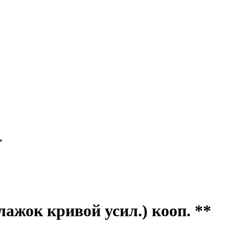
*
лажок кривой усил.) кооп. **