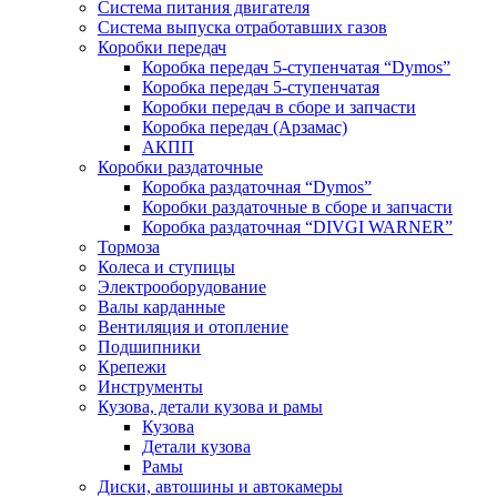
Система питания двигателя
Система выпуска отработавших газов
Коробки передач
Коробка передач 5-ступенчатая “Dymos”
Коробка передач 5-ступенчатая
Коробки передач в сборе и запчасти
Коробка передач (Арзамас)
АКПП
Коробки раздаточные
Коробка раздаточная “Dymos”
Коробки раздаточные в сборе и запчасти
Коробка раздаточная “DIVGI WARNER”
Тормоза
Колеса и ступицы
Электрооборудование
Валы карданные
Вентиляция и отопление
Подшипники
Крепежи
Инструменты
Кузова, детали кузова и рамы
Кузова
Детали кузова
Рамы
Диски, автошины и автокамеры