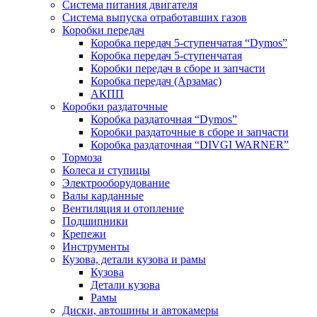
Система питания двигателя
Система выпуска отработавших газов
Коробки передач
Коробка передач 5-ступенчатая “Dymos”
Коробка передач 5-ступенчатая
Коробки передач в сборе и запчасти
Коробка передач (Арзамас)
АКПП
Коробки раздаточные
Коробка раздаточная “Dymos”
Коробки раздаточные в сборе и запчасти
Коробка раздаточная “DIVGI WARNER”
Тормоза
Колеса и ступицы
Электрооборудование
Валы карданные
Вентиляция и отопление
Подшипники
Крепежи
Инструменты
Кузова, детали кузова и рамы
Кузова
Детали кузова
Рамы
Диски, автошины и автокамеры