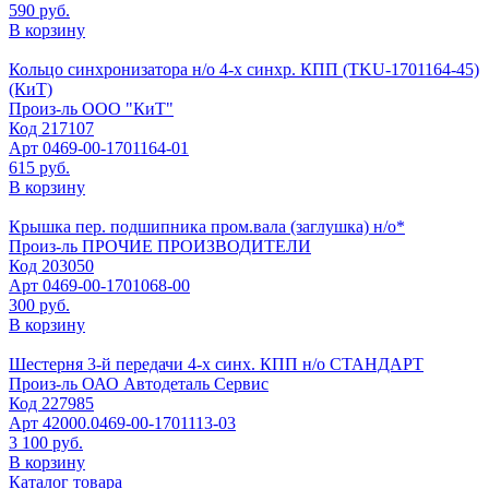
590 руб.
В корзину
Кольцо синхронизатора н/о 4-х синхр. КПП (TKU-1701164-45)
(КиТ)
Произ-ль
ООО "КиТ"
Код
217107
Арт
0469-00-1701164-01
615 руб.
В корзину
Крышка пер. подшипника пром.вала (заглушка) н/о*
Произ-ль
ПРОЧИЕ ПРОИЗВОДИТЕЛИ
Код
203050
Арт
0469-00-1701068-00
300 руб.
В корзину
Шестерня 3-й передачи 4-х синх. КПП н/о СТАНДАРТ
Произ-ль
ОАО Автодеталь Сервис
Код
227985
Арт
42000.0469-00-1701113-03
3 100 руб.
В корзину
Каталог товара