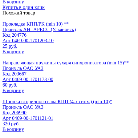
В корзину
Купить в один клик
Похожий товар
Прокладка КПП/РК (min 10) **
Произ-ль
АНТАРЕСС (Ульяновск)
Код
204776
Арт
0469-00-1701203-10
25 руб.
В корзину
Направляющая пружины сухаря синхронизатора (min 15)**
Произ-ль
ОАО УАЗ
Код
203667
Арт
0469-00-1701173-00
60 руб.
В корзину
Шпонка вторичного вала КПП (4-х синх.) (min 10)*
Произ-ль
ОАО УАЗ
Код
206990
Арт
0469-00-1701121-01
320 руб.
В корзину