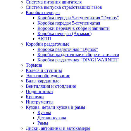
Система питания двигателя
Система выпуска отработавших газов
Коробки передач
Коробка передач 5-ступенчатая “Dymos”
Коробка передач 5-ступенчатая
Коробки передач в сборе и запчасти
Коробка передач (Арзамас)
АКПП
Коробки раздаточные
Коробка раздаточная “Dymos”
Коробки раздаточные в сборе и запчасти
Коробка раздаточная “DIVGI WARNER”
Тормоза
Колеса и ступицы
Электрооборудование
Валы карданные
Вентиляция и отопление
Подшипники
Крепежи
Инструменты
Кузова, детали кузова и рамы
Кузова
Детали кузова
Рамы
Диски, автошины и автокамеры