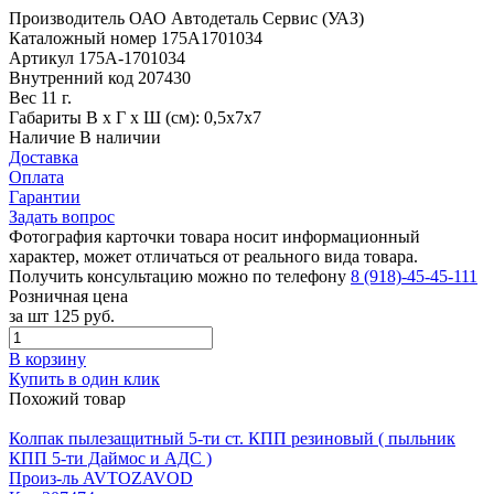
Производитель
ОАО Автодеталь Сервис (УАЗ)
Каталожный номер
175А1701034
Артикул
175А-1701034
Внутренний код
207430
Вес
11 г.
Габариты
В х Г х Ш (см): 0,5х7х7
Наличие
В наличии
Доставка
Оплата
Гарантии
Задать вопрос
Фотография карточки товара носит информационный
характер, может отличаться от реального вида товара.
Получить консультацию можно по телефону
8 (918)-45-45-111
Розничная цена
за шт
125 руб.
В корзину
Купить в один клик
Похожий товар
Колпак пылезащитный 5-ти ст. КПП резиновый ( пыльник
КПП 5-ти Даймос и АДС )
Произ-ль
AVTOZAVOD