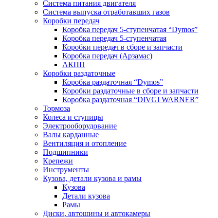
Система питания двигателя
Система выпуска отработавших газов
Коробки передач
Коробка передач 5-ступенчатая “Dymos”
Коробка передач 5-ступенчатая
Коробки передач в сборе и запчасти
Коробка передач (Арзамас)
АКПП
Коробки раздаточные
Коробка раздаточная “Dymos”
Коробки раздаточные в сборе и запчасти
Коробка раздаточная “DIVGI WARNER”
Тормоза
Колеса и ступицы
Электрооборудование
Валы карданные
Вентиляция и отопление
Подшипники
Крепежи
Инструменты
Кузова, детали кузова и рамы
Кузова
Детали кузова
Рамы
Диски, автошины и автокамеры