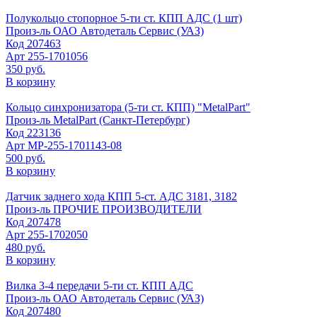
Полукольцо стопорное 5-ти ст. КПП АДС (1 шт)
Произ-ль
ОАО Автодеталь Сервис (УАЗ)
Код
207463
Арт
255-1701056
350 руб.
В корзину
Кольцо синхронизатора (5-ти ст. КПП) "MetalPart"
Произ-ль
MetalPart (Санкт-Петербург)
Код
223136
Арт
МР-255-1701143-08
500 руб.
В корзину
Датчик заднего хода КПП 5-ст. АДС 3181, 3182
Произ-ль
ПРОЧИЕ ПРОИЗВОДИТЕЛИ
Код
207478
Арт
255-1702050
480 руб.
В корзину
Вилка 3-4 передачи 5-ти ст. КПП АДС
Произ-ль
ОАО Автодеталь Сервис (УАЗ)
Код
207480