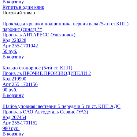
В корзину
Купить в один клик
Похожий товар
Прокладка крышки подшипника первич.вала (5-ти ст.КПП)
паронит (синяя) **
Произ-ль
АНТАРЕСС (Ульяновск)
Код
228228
Арт
255-1701042
50 руб.
В корзину
Кольцо стопорное (5-ти ст. КПП)
Произ-ль
ПРОЧИЕ ПРОИЗВОДИТЕЛИ 2
Код
219990
Арт
255-1701156
90 руб.
В корзину
Шайба упорная шестерни 5 передачи 5-ти ст. КПП АДС
Произ-ль
ОАО Автодеталь Сервис (УАЗ)
Код
207454
Арт
255-1701152
980 руб.
В корзину