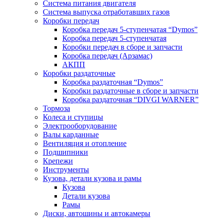
Система питания двигателя
Система выпуска отработавших газов
Коробки передач
Коробка передач 5-ступенчатая “Dymos”
Коробка передач 5-ступенчатая
Коробки передач в сборе и запчасти
Коробка передач (Арзамас)
АКПП
Коробки раздаточные
Коробка раздаточная “Dymos”
Коробки раздаточные в сборе и запчасти
Коробка раздаточная “DIVGI WARNER”
Тормоза
Колеса и ступицы
Электрооборудование
Валы карданные
Вентиляция и отопление
Подшипники
Крепежи
Инструменты
Кузова, детали кузова и рамы
Кузова
Детали кузова
Рамы
Диски, автошины и автокамеры