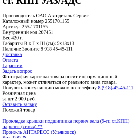
ст. КПП УАЗ/АДС
Производитель
ОАО Автодеталь Сервис
Каталожный номер
2551701155
Артикул
255-1701155
Внутренний код
207451
Вес
420 г.
Габариты
В х Г х Ш (см): 5х13х13
Наличие
Звоните 8 918 45-45-111
Доставка
Оплата
Гарантии
Задать вопрос
Фотография карточки товара носит информационный
характер, может отличаться от реального вида товара.
Получить консультацию можно по телефону
8 (918)-45-45-111
Розничная цена
за шт
2 900 руб.
Оставить заявку
Похожий товар
Прокладка крышки подшипника первич.вала (5-ти ст.КПП)
паронит (синяя) **
Произ-ль
АНТАРЕСС (Ульяновск)
Код
228228