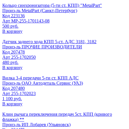
Кольцо синхронизатора (5-ти ст. КПП) "MetalPart"
Произ-ль
MetalPart (Санкт-Петербург)
Код
223136
Арт
МР-255-1701143-08
500 руб.
В корзину
Датчик заднего хода КПП 5-ст. АДС 3181, 3182
Произ-ль
ПРОЧИЕ ПРОИЗВОДИТЕЛИ
Код
207478
Арт
255-1702050
480 руб.
В корзину
Вилка 3-4 передачи 5-ти ст. КПП АДС
Произ-ль
ОАО Автодеталь Сервис (УАЗ)
Код
207480
Арт
255-1702023
1 100 руб.
В корзину
Клин рычага переключения передач 5ст. КПП (кривого
флажка) **
Произ-ль
ИП Лобарев (Ульяновск)