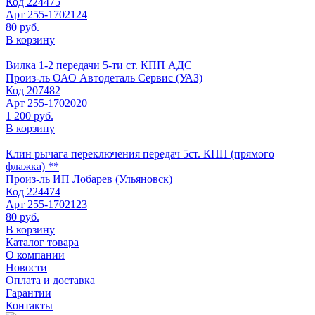
Код
224475
Арт
255-1702124
80 руб.
В корзину
Вилка 1-2 передачи 5-ти ст. КПП АДС
Произ-ль
ОАО Автодеталь Сервис (УАЗ)
Код
207482
Арт
255-1702020
1 200 руб.
В корзину
Клин рычага переключения передач 5ст. КПП (прямого
флажка) **
Произ-ль
ИП Лобарев (Ульяновск)
Код
224474
Арт
255-1702123
80 руб.
В корзину
Каталог товара
О компании
Новости
Оплата и доставка
Гарантии
Контакты