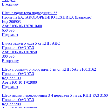
В корзину
Шланг радиатора подводящий **
Произ-ль
БАЛАКОВОРЕЗИНОТЕХНИКА (Балаково)
Код
206903
Арт
3160-10-1303010-00
650 руб.
Под заказ
Вилка заднего хода 5-ст КПП АДС
Произ-ль
ОАО УАЗ
Арт
3160-10-1702050
300 руб.
В корзину
Шток промежуточного вала 5-ти ст. КПП УАЗ 3160,3162
Произ-ль
ОАО УАЗ
Код
227199
Арт
3160-10-1702080
Под заказ
Шток вилки переключения 3-4 передачи 5-ти ст. КПП УАЗ 3160
Произ-ль
ОАО УАЗ
Код
227200