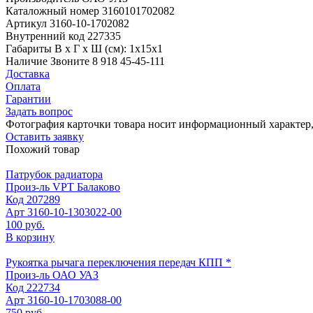
Каталожный номер
3160101702082
Артикул
3160-10-1702082
Внутренний код
227335
Габариты
В х Г х Ш (см): 1х15х1
Наличие
Звоните 8 918 45-45-111
Доставка
Оплата
Гарантии
Задать вопрос
Фотография карточки товара носит информационный характер, 
Оставить заявку
Похожий товар
Патрубок радиатора
Произ-ль
VPT Балаково
Код
207289
Арт
3160-10-1303022-00
100 руб.
В корзину
Рукоятка рычага переключения передач КПП *
Произ-ль
ОАО УАЗ
Код
222734
Арт
3160-10-1703088-00
750 руб.