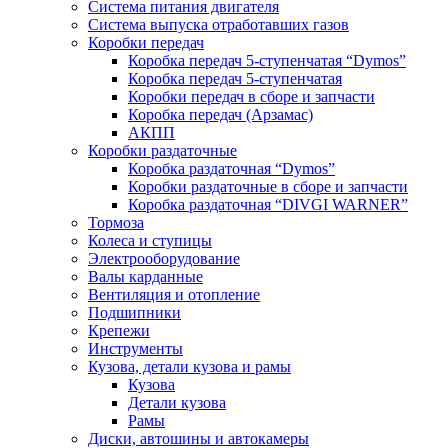
Система питания двигателя
Система выпуска отработавших газов
Коробки передач
Коробка передач 5-ступенчатая “Dymos”
Коробка передач 5-ступенчатая
Коробки передач в сборе и запчасти
Коробка передач (Арзамас)
АКПП
Коробки раздаточные
Коробка раздаточная “Dymos”
Коробки раздаточные в сборе и запчасти
Коробка раздаточная “DIVGI WARNER”
Тормоза
Колеса и ступицы
Электрооборудование
Валы карданные
Вентиляция и отопление
Подшипники
Крепежи
Инструменты
Кузова, детали кузова и рамы
Кузова
Детали кузова
Рамы
Диски, автошины и автокамеры