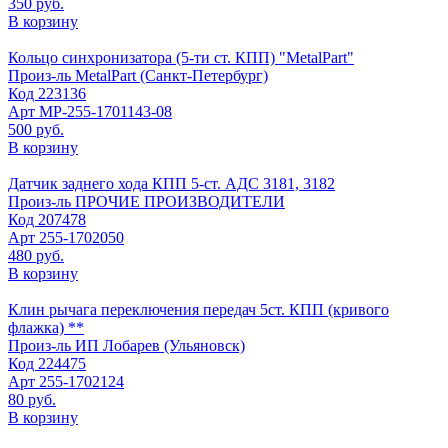
350 руб.
В корзину
Кольцо синхронизатора (5-ти ст. КПП) "MetalPart"
Произ-ль
MetalPart (Санкт-Петербург)
Код
223136
Арт
МР-255-1701143-08
500 руб.
В корзину
Датчик заднего хода КПП 5-ст. АДС 3181, 3182
Произ-ль
ПРОЧИЕ ПРОИЗВОДИТЕЛИ
Код
207478
Арт
255-1702050
480 руб.
В корзину
Клин рычага переключения передач 5ст. КПП (кривого
флажка) **
Произ-ль
ИП Лобарев (Ульяновск)
Код
224475
Арт
255-1702124
80 руб.
В корзину