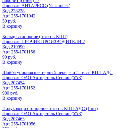
паронит (синяя) **
Произ-ль
АНТАРЕСС (Ульяновск)
Код
228228
Арт
255-1701042
50 руб.
В корзину
Кольцо стопорное (5-ти ст. КПП)
Произ-ль
ПРОЧИЕ ПРОИЗВОДИТЕЛИ 2
Код
219990
Арт
255-1701156
90 руб.
В корзину
Шайба упорная шестерни 5 передачи 5-ти ст. КПП АДС
Произ-ль
ОАО Автодеталь Сервис (УАЗ)
Код
207454
Арт
255-1701152
980 руб.
В корзину
Полукольцо стопорное 5-ти ст. КПП АДС (1 шт)
Произ-ль
ОАО Автодеталь Сервис (УАЗ)
Код
207463
Арт
255-1701056