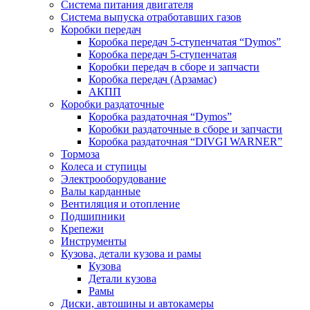
Система питания двигателя
Система выпуска отработавших газов
Коробки передач
Коробка передач 5-ступенчатая “Dymos”
Коробка передач 5-ступенчатая
Коробки передач в сборе и запчасти
Коробка передач (Арзамас)
АКПП
Коробки раздаточные
Коробка раздаточная “Dymos”
Коробки раздаточные в сборе и запчасти
Коробка раздаточная “DIVGI WARNER”
Тормоза
Колеса и ступицы
Электрооборудование
Валы карданные
Вентиляция и отопление
Подшипники
Крепежи
Инструменты
Кузова, детали кузова и рамы
Кузова
Детали кузова
Рамы
Диски, автошины и автокамеры