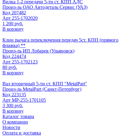
Вилка 1-2 передачи 5-ти ст. КПП АДС
Произ-ль
ОАО Автодеталь Сервис (УАЗ)
Код
207482
Арт
255-1702020
1 200 руб.
В корзину
Клин рычага переключения передач 5ст. КПП (прямого
флажка) **
Произ-ль
ИП Лобарев (Ульяновск)
Код
224474
Арт
255-1702123
80 руб.
В корзину
Вал вторичный 5-ти ст. КПП "MetalPart"
Произ-ль
MetalPart (Санкт-Петербург)
Код
223135
Арт
МР-255-1701105
3 300 руб.
В корзину
Каталог товара
О компании
Новости
Оплата и доставка