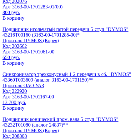
Код
202076
Арт
3163-00-1701283-01(00)
800 руб.
В корзину
Подшипник игольчатый пятой передачи 5-ступ "DYMOS"
43216Т00160 (3163-00-1701285-00)*
Произ-ль
DYMOS (Корея)
Код
202662
Арт
3163-00-1701061-00
650 руб.
В корзину
Синхронизатор трехконусный 1-2 передачи в сб. "DYMOS"
43360Т003609 (аналог 3163-00-1701150)**
Произ-ль
ОАО УАЗ
Код
222920
Арт
3163-00-1701167-00
13 700 руб.
В корзину
Подшипник конический пром. вала 5-ступ "DYMOS"
43232T01080 (аналог 24837)**
Произ-ль
DYMOS (Корея)
Код
208808