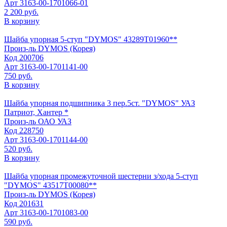
Арт
3163-00-1701066-01
2 200 руб.
В корзину
Шайба упорная 5-ступ "DYMOS" 43289Т01960**
Произ-ль
DYMOS (Корея)
Код
200706
Арт
3163-00-1701141-00
750 руб.
В корзину
Шайба упорная подшипника 3 пер.5ст. "DYMOS" УАЗ
Патриот, Хантер *
Произ-ль
ОАО УАЗ
Код
228750
Арт
3163-00-1701144-00
520 руб.
В корзину
Шайба упорная промежуточной шестерни з/хода 5-ступ
"DYMOS" 43517Т00080**
Произ-ль
DYMOS (Корея)
Код
201631
Арт
3163-00-1701083-00
590 руб.