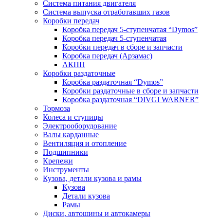
Система питания двигателя
Система выпуска отработавших газов
Коробки передач
Коробка передач 5-ступенчатая “Dymos”
Коробка передач 5-ступенчатая
Коробки передач в сборе и запчасти
Коробка передач (Арзамас)
АКПП
Коробки раздаточные
Коробка раздаточная “Dymos”
Коробки раздаточные в сборе и запчасти
Коробка раздаточная “DIVGI WARNER”
Тормоза
Колеса и ступицы
Электрооборудование
Валы карданные
Вентиляция и отопление
Подшипники
Крепежи
Инструменты
Кузова, детали кузова и рамы
Кузова
Детали кузова
Рамы
Диски, автошины и автокамеры