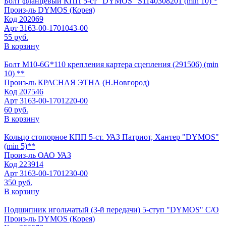
Болт фланцевый КПП 5-ст "DYMOS" S1140308201 (min 10) *
Произ-ль
DYMOS (Корея)
Код
202069
Арт
3163-00-1701043-00
55 руб.
В корзину
Болт М10-6G*110 крепления картера сцепления (291506) (min
10) **
Произ-ль
КРАСНАЯ ЭТНА (Н.Новгород)
Код
207546
Арт
3163-00-1701220-00
60 руб.
В корзину
Кольцо стопорное КПП 5-ст. УАЗ Патриот, Хантер "DYMOS"
(min 5)**
Произ-ль
ОАО УАЗ
Код
223914
Арт
3163-00-1701230-00
350 руб.
В корзину
Подшипник игольчатый (3-й передачи) 5-ступ "DYMOS" C/О
Произ-ль
DYMOS (Корея)