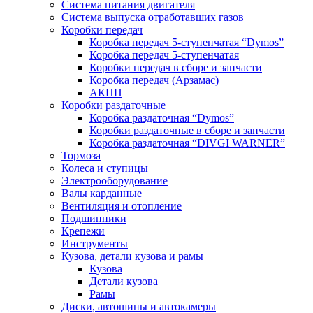
Система питания двигателя
Система выпуска отработавших газов
Коробки передач
Коробка передач 5-ступенчатая “Dymos”
Коробка передач 5-ступенчатая
Коробки передач в сборе и запчасти
Коробка передач (Арзамас)
АКПП
Коробки раздаточные
Коробка раздаточная “Dymos”
Коробки раздаточные в сборе и запчасти
Коробка раздаточная “DIVGI WARNER”
Тормоза
Колеса и ступицы
Электрооборудование
Валы карданные
Вентиляция и отопление
Подшипники
Крепежи
Инструменты
Кузова, детали кузова и рамы
Кузова
Детали кузова
Рамы
Диски, автошины и автокамеры