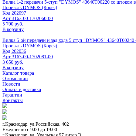
Вилка 1-2 передачи 5-ступ "DYMOS" 43640Т00220 со штоком в
Произ-ль
DYMOS (Корея)
Код
202097
Арт
3163-00-1702060-00
5 700 руб.
В корзину
Вилка 5-ой передачи и зад хода 5-ступ "DYMOS" 43640Т00240 
Произ-ль
DYMOS (Корея)
Код
202036
Арт
3163-00-1702081-00
3 650 руб.
В корзину
Каталог товара
О компании
Новости
Оплата и доставка
Гарантии
Контакты
г.Краснодар, ул.Российская, 402
Ежедневно c 9:00 до 19:00
г.Краснодар, ул. Уральская 97 литер Э