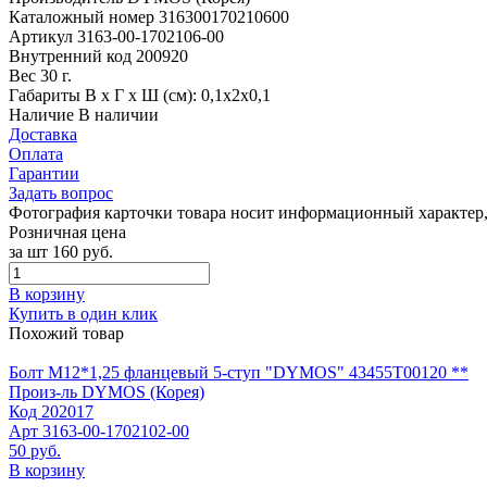
Каталожный номер
316300170210600
Артикул
3163-00-1702106-00
Внутренний код
200920
Вес
30 г.
Габариты
В х Г х Ш (см): 0,1х2х0,1
Наличие
В наличии
Доставка
Оплата
Гарантии
Задать вопрос
Фотография карточки товара носит информационный характер, 
Розничная цена
за шт
160 руб.
В корзину
Купить в один клик
Похожий товар
Болт М12*1,25 фланцевый 5-ступ "DYMOS" 43455Т00120 **
Произ-ль
DYMOS (Корея)
Код
202017
Арт
3163-00-1702102-00
50 руб.
В корзину