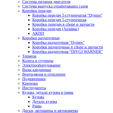
Система питания двигателя
Система выпуска отработавших газов
Коробки передач
Коробка передач 5-ступенчатая “Dymos”
Коробка передач 5-ступенчатая
Коробки передач в сборе и запчасти
Коробка передач (Арзамас)
АКПП
Коробки раздаточные
Коробка раздаточная “Dymos”
Коробки раздаточные в сборе и запчасти
Коробка раздаточная “DIVGI WARNER”
Тормоза
Колеса и ступицы
Электрооборудование
Валы карданные
Вентиляция и отопление
Подшипники
Крепежи
Инструменты
Кузова, детали кузова и рамы
Кузова
Детали кузова
Рамы
Диски, автошины и автокамеры