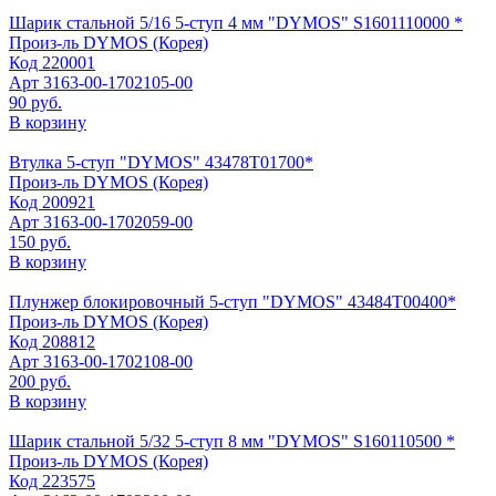
Шарик стальной 5/16 5-ступ 4 мм "DYMOS" S1601110000 *
Произ-ль
DYMOS (Корея)
Код
220001
Арт
3163-00-1702105-00
90 руб.
В корзину
Втулка 5-ступ "DYMOS" 43478Т01700*
Произ-ль
DYMOS (Корея)
Код
200921
Арт
3163-00-1702059-00
150 руб.
В корзину
Плунжер блокировочный 5-ступ "DYMOS" 43484Т00400*
Произ-ль
DYMOS (Корея)
Код
208812
Арт
3163-00-1702108-00
200 руб.
В корзину
Шарик стальной 5/32 5-ступ 8 мм "DYMOS" S160110500 *
Произ-ль
DYMOS (Корея)
Код
223575