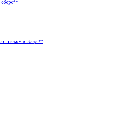
 сборе**
со штоком в сборе**