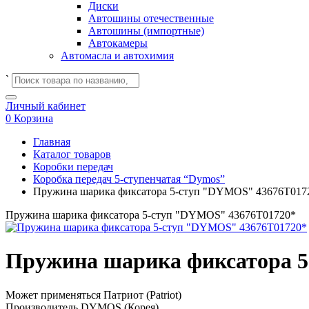
Диски
Автошины отечественные
Автошины (импортные)
Автокамеры
Автомасла и автохимия
`
Личный кабинет
0
Корзина
Главная
Каталог товаров
Коробки передач
Коробка передач 5-ступенчатая “Dymos”
Пружина шарика фиксатора 5-ступ "DYMOS" 43676Т017
Пружина шарика фиксатора 5-ступ "DYMOS" 43676Т01720*
Пружина шарика фиксатора 
Может применяться
Патриот (Patriot)
Производитель
DYMOS (Корея)