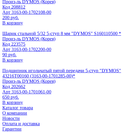
Произ-ль
DYMOS (Корея)
Код
208812
Арт
3163-00-1702108-00
200 руб.
В корзину
Шарик стальной 5/32 5-ступ 8 мм "DYMOS" S160110500 *
Произ-ль
DYMOS (Корея)
Код
223575
Арт
3163-00-1702200-00
90 руб.
В корзину
Подшипник игольчатый пятой передачи 5-ступ "DYMOS"
43216Т00160 (3163-00-1701285-00)*
Произ-ль
DYMOS (Корея)
Код
202662
Арт
3163-00-1701061-00
650 руб.
В корзину
Каталог товара
О компании
Новости
Оплата и доставка
Гарантии