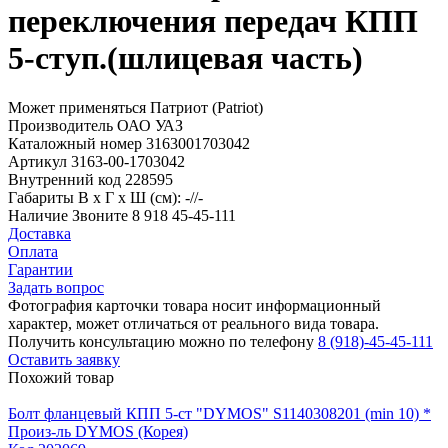
переключения передач КПП
5-ступ.(шлицевая часть)
Может применяться
Патриот (Patriot)
Производитель
ОАО УАЗ
Каталожный номер
3163001703042
Артикул
3163-00-1703042
Внутренний код
228595
Габариты
В х Г х Ш (см): -//-
Наличие
Звоните 8 918 45-45-111
Доставка
Оплата
Гарантии
Задать вопрос
Фотография карточки товара носит информационный
характер, может отличаться от реального вида товара.
Получить консультацию можно по телефону
8 (918)-45-45-111
Оставить заявку
Похожий товар
Болт фланцевый КПП 5-ст "DYMOS" S1140308201 (min 10) *
Произ-ль
DYMOS (Корея)