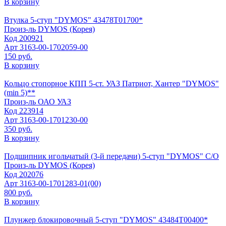
В корзину
Втулка 5-ступ "DYMOS" 43478Т01700*
Произ-ль
DYMOS (Корея)
Код
200921
Арт
3163-00-1702059-00
150 руб.
В корзину
Кольцо стопорное КПП 5-ст. УАЗ Патриот, Хантер "DYMOS"
(min 5)**
Произ-ль
ОАО УАЗ
Код
223914
Арт
3163-00-1701230-00
350 руб.
В корзину
Подшипник игольчатый (3-й передачи) 5-ступ "DYMOS" C/О
Произ-ль
DYMOS (Корея)
Код
202076
Арт
3163-00-1701283-01(00)
800 руб.
В корзину
Плунжер блокировочный 5-ступ "DYMOS" 43484Т00400*