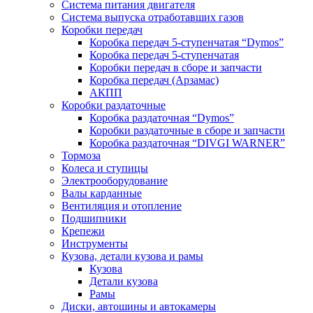
Система питания двигателя
Система выпуска отработавших газов
Коробки передач
Коробка передач 5-ступенчатая “Dymos”
Коробка передач 5-ступенчатая
Коробки передач в сборе и запчасти
Коробка передач (Арзамас)
АКПП
Коробки раздаточные
Коробка раздаточная “Dymos”
Коробки раздаточные в сборе и запчасти
Коробка раздаточная “DIVGI WARNER”
Тормоза
Колеса и ступицы
Электрооборудование
Валы карданные
Вентиляция и отопление
Подшипники
Крепежи
Инструменты
Кузова, детали кузова и рамы
Кузова
Детали кузова
Рамы
Диски, автошины и автокамеры