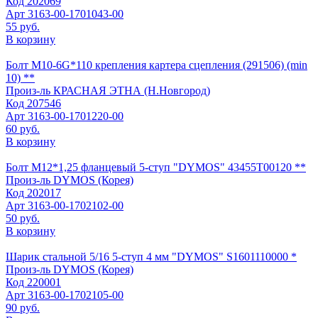
Код
202069
Арт
3163-00-1701043-00
55 руб.
В корзину
Болт М10-6G*110 крепления картера сцепления (291506) (min
10) **
Произ-ль
КРАСНАЯ ЭТНА (Н.Новгород)
Код
207546
Арт
3163-00-1701220-00
60 руб.
В корзину
Болт М12*1,25 фланцевый 5-ступ "DYMOS" 43455Т00120 **
Произ-ль
DYMOS (Корея)
Код
202017
Арт
3163-00-1702102-00
50 руб.
В корзину
Шарик стальной 5/16 5-ступ 4 мм "DYMOS" S1601110000 *
Произ-ль
DYMOS (Корея)
Код
220001
Арт
3163-00-1702105-00
90 руб.