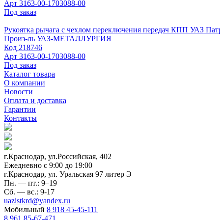
Арт
3163-00-1703088-00
Под заказ
Рукоятка рычага с чехлом переключения передач КПП УАЗ Пат
Произ-ль
УАЗ-МЕТАЛЛУРГИЯ
Код
218746
Арт
3163-00-1703088-00
Под заказ
Каталог товара
О компании
Новости
Оплата и доставка
Гарантии
Контакты
г.Краснодар, ул.Российская, 402
Ежедневно c 9:00 до 19:00
г.Краснодар, ул. Уральская 97 литер Э
Пн. — пт.: 9–19
Сб. — вс.: 9-17
uazistkrd@yandex.ru
Мобильный
8 918 45-45-111
8 961 85-67-471