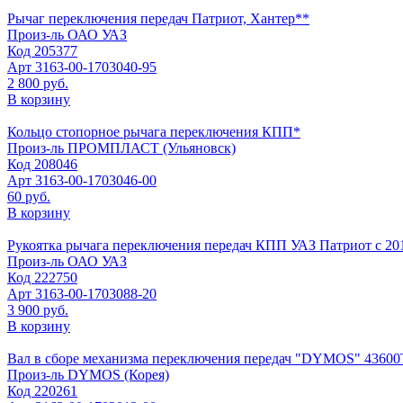
Рычаг переключения передач Патриот, Хантер**
Произ-ль
ОАО УАЗ
Код
205377
Арт
3163-00-1703040-95
2 800 руб.
В корзину
Кольцо стопорное рычага переключения КПП*
Произ-ль
ПРОМПЛАСТ (Ульяновск)
Код
208046
Арт
3163-00-1703046-00
60 руб.
В корзину
Рукоятка рычага переключения передач КПП УАЗ Патриот с 201
Произ-ль
ОАО УАЗ
Код
222750
Арт
3163-00-1703088-20
3 900 руб.
В корзину
Вал в сборе механизма переключения передач "DYMOS" 43600
Произ-ль
DYMOS (Корея)
Код
220261