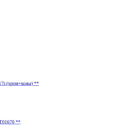
7г.(хром+кожа) **
Т01670 **