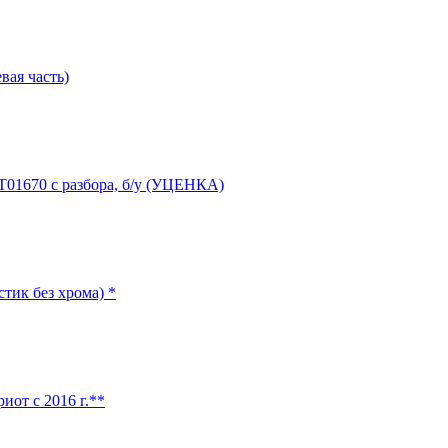
вая часть)
Т01670 с разбора, б/у (УЦЕНКА)
тик без хрома) *
иот с 2016 г.**