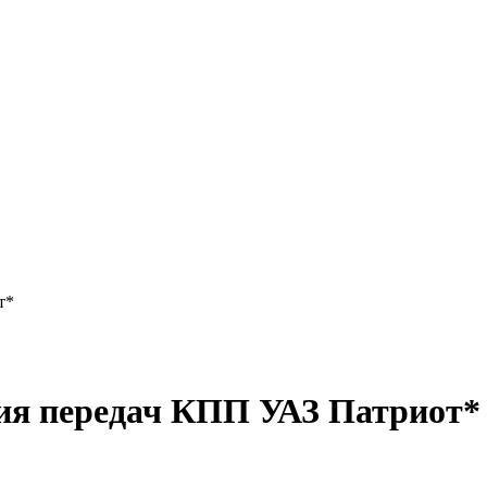
т*
ия передач КПП УАЗ Патриот*