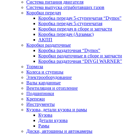
Система питания двигателя
Система выпуска отработавших газов
Коробки передач
Коробка передач 5-ступенчатая “Dymos”
Коробка передач 5-ступенчатая
Коробки передач в сборе и запчасти
Коробка передач (Арзамас)
АКПП
Коробки раздаточные
Коробка раздаточная “Dymos”
Коробки раздаточные в сборе и запчасти
Коробка раздаточная “DIVGI WARNER”
Тормоза
Колеса и ступицы
Электрооборудование
Валы карданные
Вентиляция и отопление
Подшипники
Крепежи
Инструменты
Кузова, детали кузова и рамы
Кузова
Детали кузова
Рамы
Диски, автошины и автокамеры