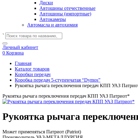
Диски
Автошины отечественные
Автошины (импортные)
Автокамеры
Автомасла и автохимия
`
Личный кабинет
0
Корзина
Главная
Каталог товаров
Коробки передач
Коробка передач 5-ступенчатая “Dymos”
Рукоятка рычага переключения передач КПП УАЗ Патрио
Рукоятка рычага переключения передач КПП УАЗ Патриот*
Рукоятка рычага переключен
Может применяться
Патриот (Patriot)
Производитель
УАЗ-МЕТАЛЛУРГИЯ