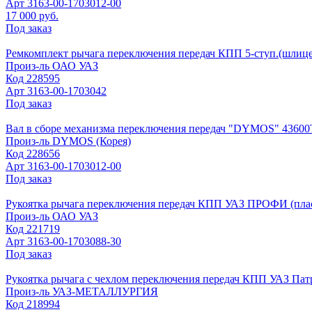
Арт
3163-00-1703012-00
17 000 руб.
Под заказ
Ремкомплект рычага переключения передач КПП 5-ступ.(шлице
Произ-ль
ОАО УАЗ
Код
228595
Арт
3163-00-1703042
Под заказ
Вал в сборе механизма переключения передач "DYMOS" 43600
Произ-ль
DYMOS (Корея)
Код
228656
Арт
3163-00-1703012-00
Под заказ
Рукоятка рычага переключения передач КПП УАЗ ПРОФИ (плас
Произ-ль
ОАО УАЗ
Код
221719
Арт
3163-00-1703088-30
Под заказ
Рукоятка рычага с чехлом переключения передач КПП УАЗ Патр
Произ-ль
УАЗ-МЕТАЛЛУРГИЯ
Код
218994