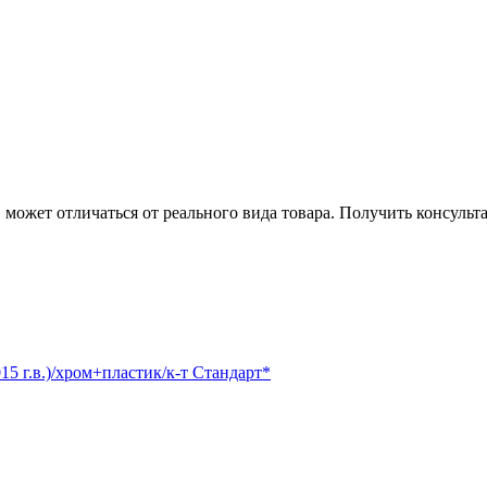
может отличаться от реального вида товара. Получить консуль
5 г.в.)/хром+пластик/к-т Стандарт*