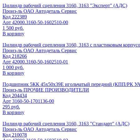
Цилиндр рабочий сцепления 3160, 3163 "Эксперт" (АДС)
Произ-ль
ОАО Автодеталь Сервис
Код
222389
Арт
42000.3160-50-1602510-00
1 500 руб.
В корзину
Цилиндр рабочий сцепления 3160, 3163 с пластиковым корпус
Произ-ль
ОАО Автодеталь Сервис
Код
218266
Арт
42000.3160-50-1602510-01
1 000 руб.
В корзину
Подшипник 5КК 45х50х39Е игольчатый передний (КПП/РК УАЗ,
Произ-ль
ПРОЧИЕ ПРОИЗВОДИТЕЛИ
Код
204434
Арт
3160-50-1701136-00
295 руб.
В корзину
Цилиндр рабочий сцепления 3160, 3163 "Стандарт" (АДС)
Произ-ль
ОАО Автодеталь Сервис
Код
210078