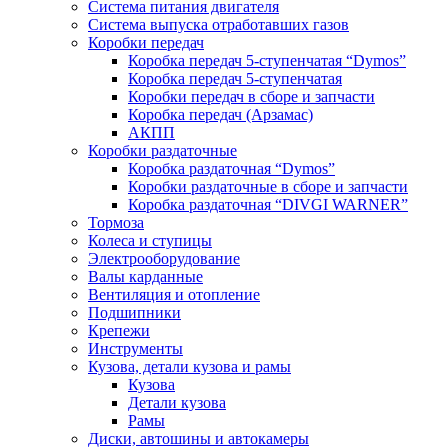
Система питания двигателя
Система выпуска отработавших газов
Коробки передач
Коробка передач 5-ступенчатая “Dymos”
Коробка передач 5-ступенчатая
Коробки передач в сборе и запчасти
Коробка передач (Арзамас)
АКПП
Коробки раздаточные
Коробка раздаточная “Dymos”
Коробки раздаточные в сборе и запчасти
Коробка раздаточная “DIVGI WARNER”
Тормоза
Колеса и ступицы
Электрооборудование
Валы карданные
Вентиляция и отопление
Подшипники
Крепежи
Инструменты
Кузова, детали кузова и рамы
Кузова
Детали кузова
Рамы
Диски, автошины и автокамеры