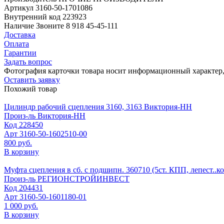
Артикул
3160-50-1701086
Внутренний код
223923
Наличие
Звоните 8 918 45-45-111
Доставка
Оплата
Гарантии
Задать вопрос
Фотография карточки товара носит информационный характер, 
Оставить заявку
Похожий товар
Цилиндр рабочий сцепления 3160, 3163 Виктория-НН
Произ-ль
Виктория-НН
Код
228450
Арт
3160-50-1602510-00
800 руб.
В корзину
Муфта сцепления в сб. с подшипн. 360710 (5ст. КПП, лепест..к
Произ-ль
РЕГИОНСТРОЙИНВЕСТ
Код
204431
Арт
3160-50-1601180-01
1 000 руб.
В корзину