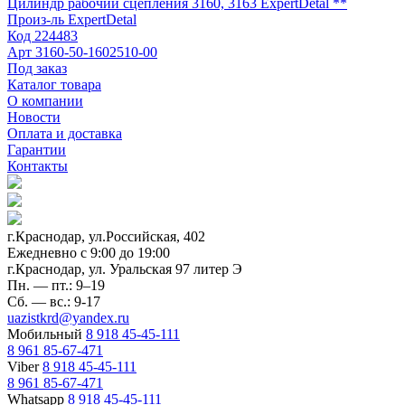
Цилиндр рабочий сцепления 3160, 3163 ExpertDetal **
Произ-ль
ExpertDetal
Код
224483
Арт
3160-50-1602510-00
Под заказ
Каталог товара
О компании
Новости
Оплата и доставка
Гарантии
Контакты
г.Краснодар, ул.Российская, 402
Ежедневно c 9:00 до 19:00
г.Краснодар, ул. Уральская 97 литер Э
Пн. — пт.: 9–19
Сб. — вс.: 9-17
uazistkrd@yandex.ru
Мобильный
8 918 45-45-111
8 961 85-67-471
Viber
8 918 45-45-111
8 961 85-67-471
Whatsapp
8 918 45-45-111