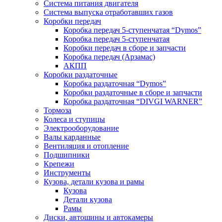
Система питания двигателя
Система выпуска отработавших газов
Коробки передач
Коробка передач 5-ступенчатая “Dymos”
Коробка передач 5-ступенчатая
Коробки передач в сборе и запчасти
Коробка передач (Арзамас)
АКПП
Коробки раздаточные
Коробка раздаточная “Dymos”
Коробки раздаточные в сборе и запчасти
Коробка раздаточная “DIVGI WARNER”
Тормоза
Колеса и ступицы
Электрооборудование
Валы карданные
Вентиляция и отопление
Подшипники
Крепежи
Инструменты
Кузова, детали кузова и рамы
Кузова
Детали кузова
Рамы
Диски, автошины и автокамеры