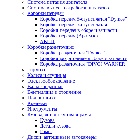
Система питания двигателя
Система выпуска отработавших газов
Коробки передач
Коробка передач 5-ступенчатая “Dymos”
Коробка передач 5-ступенчатая
Коробки передач в сборе и запчасти
Коробка передач (Арзамас)
АКПП
Коробки раздаточные
Коробка раздаточная “Dymos”
Коробки раздаточные в сборе и запчасти
Коробка раздаточная “DIVGI WARNER”
Тормоза
Колеса и ступицы
Электрооборудование
Валы карданные
Вентиляция и отопление
Подшипники
Крепежи
Инструменты
Кузова, детали кузова и рамы
Кузова
Детали кузова
Рамы
Диски, автошины и автокамеры