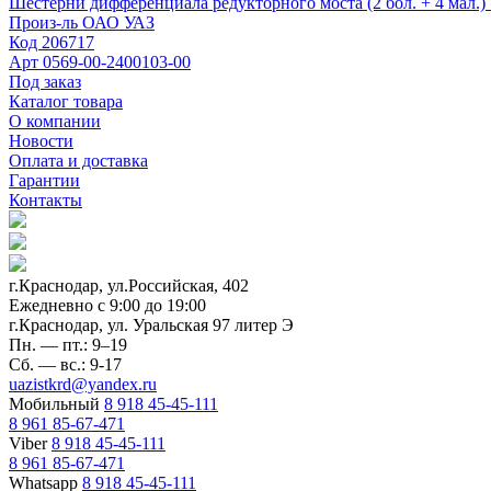
Шестерни дифференциала редукторного моста (2 бол. + 4 мал.)
Произ-ль
ОАО УАЗ
Код
206717
Арт
0569-00-2400103-00
Под заказ
Каталог товара
О компании
Новости
Оплата и доставка
Гарантии
Контакты
г.Краснодар, ул.Российская, 402
Ежедневно c 9:00 до 19:00
г.Краснодар, ул. Уральская 97 литер Э
Пн. — пт.: 9–19
Сб. — вс.: 9-17
uazistkrd@yandex.ru
Мобильный
8 918 45-45-111
8 961 85-67-471
Viber
8 918 45-45-111
8 961 85-67-471
Whatsapp
8 918 45-45-111