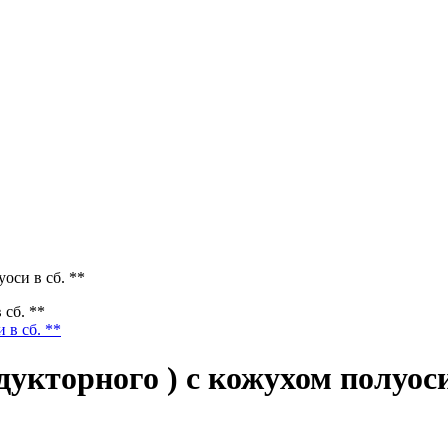
оси в сб. **
 сб. **
дукторного ) с кожухом полуоси 