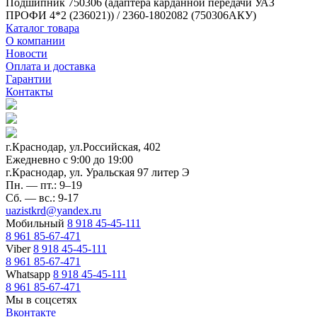
Подшипник 750306 (адаптера карданной передачи УАЗ
ПРОФИ 4*2 (236021)) / 2360-1802082 (750306АКУ)
Каталог товара
О компании
Новости
Оплата и доставка
Гарантии
Контакты
г.Краснодар, ул.Российская, 402
Ежедневно c 9:00 до 19:00
г.Краснодар, ул. Уральская 97 литер Э
Пн. — пт.: 9–19
Сб. — вс.: 9-17
uazistkrd@yandex.ru
Мобильный
8 918 45-45-111
8 961 85-67-471
Viber
8 918 45-45-111
8 961 85-67-471
Whatsapp
8 918 45-45-111
8 961 85-67-471
Мы в соцсетях
Вконтакте