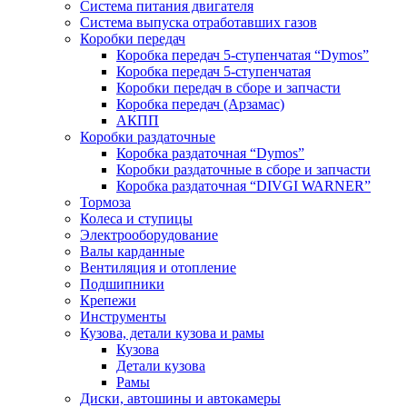
Система питания двигателя
Система выпуска отработавших газов
Коробки передач
Коробка передач 5-ступенчатая “Dymos”
Коробка передач 5-ступенчатая
Коробки передач в сборе и запчасти
Коробка передач (Арзамас)
АКПП
Коробки раздаточные
Коробка раздаточная “Dymos”
Коробки раздаточные в сборе и запчасти
Коробка раздаточная “DIVGI WARNER”
Тормоза
Колеса и ступицы
Электрооборудование
Валы карданные
Вентиляция и отопление
Подшипники
Крепежи
Инструменты
Кузова, детали кузова и рамы
Кузова
Детали кузова
Рамы
Диски, автошины и автокамеры