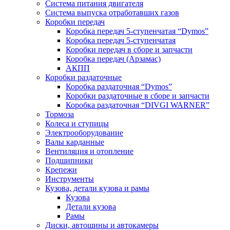
Система питания двигателя
Система выпуска отработавших газов
Коробки передач
Коробка передач 5-ступенчатая “Dymos”
Коробка передач 5-ступенчатая
Коробки передач в сборе и запчасти
Коробка передач (Арзамас)
АКПП
Коробки раздаточные
Коробка раздаточная “Dymos”
Коробки раздаточные в сборе и запчасти
Коробка раздаточная “DIVGI WARNER”
Тормоза
Колеса и ступицы
Электрооборудование
Валы карданные
Вентиляция и отопление
Подшипники
Крепежи
Инструменты
Кузова, детали кузова и рамы
Кузова
Детали кузова
Рамы
Диски, автошины и автокамеры