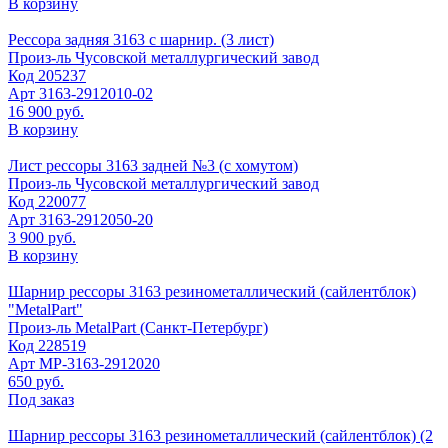
В корзину
Рессора задняя 3163 с шарнир. (3 лист)
Произ-ль
Чусовской металлургический завод
Код
205237
Арт
3163-2912010-02
16 900 руб.
В корзину
Лист рессоры 3163 задней №3 (с хомутом)
Произ-ль
Чусовской металлургический завод
Код
220077
Арт
3163-2912050-20
3 900 руб.
В корзину
Шарнир рессоры 3163 резинометаллический (сайлентблок)
"MetalPart"
Произ-ль
MetalPart (Санкт-Петербург)
Код
228519
Арт
МР-3163-2912020
650 руб.
Под заказ
Шарнир рессоры 3163 резинометаллический (сайлентблок) (2