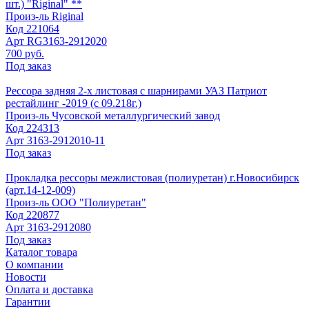
шт.) "Riginal" **
Произ-ль
Riginal
Код
221064
Арт
RG3163-2912020
700 руб.
Под заказ
Рессора задняя 2-х листовая с шарнирами УАЗ Патриот
рестайлинг -2019 (с 09.218г.)
Произ-ль
Чусовской металлургический завод
Код
224313
Арт
3163-2912010-11
Под заказ
Прокладка рессоры межлистовая (полиуретан) г.Новосибирск
(арт.14-12-009)
Произ-ль
ООО "Полиуретан"
Код
220877
Арт
3163-2912080
Под заказ
Каталог товара
О компании
Новости
Оплата и доставка
Гарантии