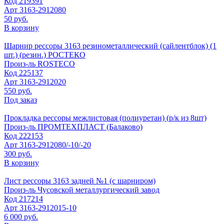
Код
219391
Арт
3163-2912080
50 руб.
В корзину
Шарнир рессоры 3163 резинометаллический (сайлентблок) (1
шт.) (резин.) РОСТЕКО
Произ-ль
ROSTECO
Код
225137
Арт
3163-2912020
550 руб.
Под заказ
Прокладка рессоры межлистовая (полиуретан) (р/к из 8шт)
Произ-ль
ПРОМТЕХПЛАСТ (Балаково)
Код
222153
Арт
3163-2912080/-10/-20
300 руб.
В корзину
Лист рессоры 3163 задней №1 (с шарниром)
Произ-ль
Чусовской металлургический завод
Код
217214
Арт
3163-2912015-10
6 000 руб.