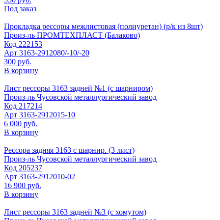
Под заказ
Прокладка рессоры межлистовая (полиуретан) (р/к из 8шт)
Произ-ль
ПРОМТЕХПЛАСТ (Балаково)
Код
222153
Арт
3163-2912080/-10/-20
300 руб.
В корзину
Лист рессоры 3163 задней №1 (с шарниром)
Произ-ль
Чусовской металлургический завод
Код
217214
Арт
3163-2912015-10
6 000 руб.
В корзину
Рессора задняя 3163 с шарнир. (3 лист)
Произ-ль
Чусовской металлургический завод
Код
205237
Арт
3163-2912010-02
16 900 руб.
В корзину
Лист рессоры 3163 задней №3 (с хомутом)