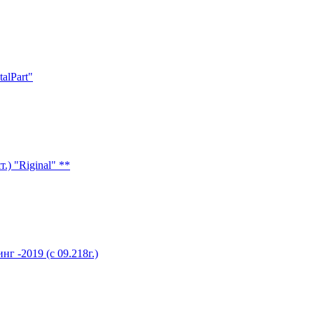
alPart"
) "Riginal" **
г -2019 (с 09.218г.)