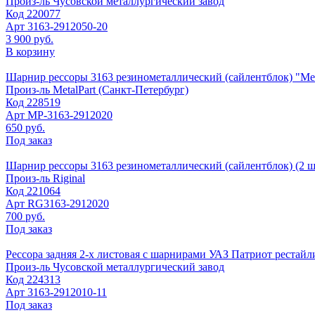
Произ-ль
Чусовской металлургический завод
Код
220077
Арт
3163-2912050-20
3 900 руб.
В корзину
Шарнир рессоры 3163 резинометаллический (сайлентблок) "Met
Произ-ль
MetalPart (Санкт-Петербург)
Код
228519
Арт
МР-3163-2912020
650 руб.
Под заказ
Шарнир рессоры 3163 резинометаллический (сайлентблок) (2 шт.
Произ-ль
Riginal
Код
221064
Арт
RG3163-2912020
700 руб.
Под заказ
Рессора задняя 2-х листовая с шарнирами УАЗ Патриот рестайлин
Произ-ль
Чусовской металлургический завод
Код
224313
Арт
3163-2912010-11
Под заказ