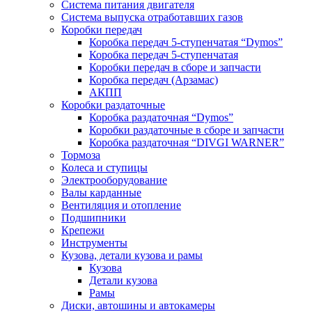
Система питания двигателя
Система выпуска отработавших газов
Коробки передач
Коробка передач 5-ступенчатая “Dymos”
Коробка передач 5-ступенчатая
Коробки передач в сборе и запчасти
Коробка передач (Арзамас)
АКПП
Коробки раздаточные
Коробка раздаточная “Dymos”
Коробки раздаточные в сборе и запчасти
Коробка раздаточная “DIVGI WARNER”
Тормоза
Колеса и ступицы
Электрооборудование
Валы карданные
Вентиляция и отопление
Подшипники
Крепежи
Инструменты
Кузова, детали кузова и рамы
Кузова
Детали кузова
Рамы
Диски, автошины и автокамеры