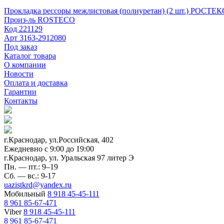
Прокладка рессоры межлистовая (полиуретан) (2 шт.) РОСТЕ
Произ-ль
ROSTECO
Код
221129
Арт
3163-2912080
Под заказ
Каталог товара
О компании
Новости
Оплата и доставка
Гарантии
Контакты
г.Краснодар, ул.Российская, 402
Ежедневно c 9:00 до 19:00
г.Краснодар, ул. Уральская 97 литер Э
Пн. — пт.: 9–19
Сб. — вс.: 9-17
uazistkrd@yandex.ru
Мобильный
8 918 45-45-111
8 961 85-67-471
Viber
8 918 45-45-111
8 961 85-67-471