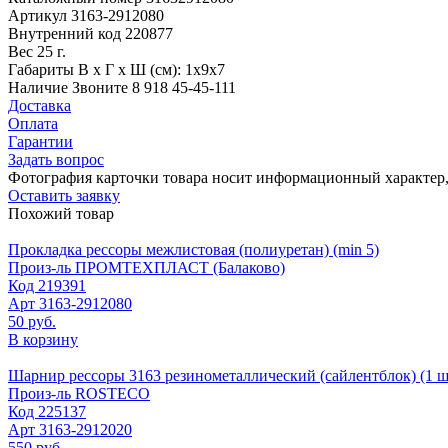
Артикул
3163-2912080
Внутренний код
220877
Вес
25 г.
Габариты
В х Г х Ш (см): 1х9х7
Наличие
Звоните 8 918 45-45-111
Доставка
Оплата
Гарантии
Задать вопрос
Фотография карточки товара носит информационный характер, 
Оставить заявку
Похожий товар
Прокладка рессоры межлистовая (полиуретан) (min 5)
Произ-ль
ПРОМТЕХПЛАСТ (Балаково)
Код
219391
Арт
3163-2912080
50 руб.
В корзину
Шарнир рессоры 3163 резинометаллический (сайлентблок) (1 
Произ-ль
ROSTECO
Код
225137
Арт
3163-2912020
550 руб.