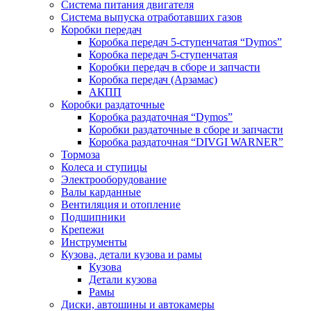
Система питания двигателя
Система выпуска отработавших газов
Коробки передач
Коробка передач 5-ступенчатая “Dymos”
Коробка передач 5-ступенчатая
Коробки передач в сборе и запчасти
Коробка передач (Арзамас)
АКПП
Коробки раздаточные
Коробка раздаточная “Dymos”
Коробки раздаточные в сборе и запчасти
Коробка раздаточная “DIVGI WARNER”
Тормоза
Колеса и ступицы
Электрооборудование
Валы карданные
Вентиляция и отопление
Подшипники
Крепежи
Инструменты
Кузова, детали кузова и рамы
Кузова
Детали кузова
Рамы
Диски, автошины и автокамеры