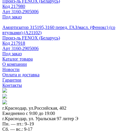
Произ-ль
FENOX (Беларусь)
Код
217980
Арт
3160-2905006
Под заказ
Амортизатор 315195,3160 перед. ГАЗ/масл. (Фенокс) (со
втулками) (А21102)
Произ-ль
FENOX (Беларусь)
Код
217918
Арт
3160-2905006
Под заказ
Каталог товара
О компании
Новости
Оплата и доставка
Гарантии
Контакты
г.Краснодар, ул.Российская, 402
Ежедневно c 9:00 до 19:00
г.Краснодар, ул. Уральская 97 литер Э
Пн. — пт.: 9–19
Сб. — вс.: 9-17