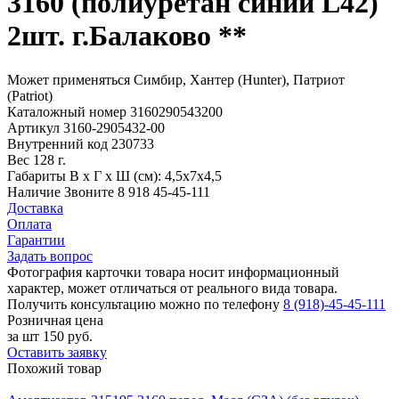
3160 (полиуретан синий L42)
2шт. г.Балаково **
Может применяться
Симбир, Хантер (Hunter), Патриот
(Patriot)
Каталожный номер
3160290543200
Артикул
3160-2905432-00
Внутренний код
230733
Вес
128 г.
Габариты
В х Г х Ш (см): 4,5х7х4,5
Наличие
Звоните 8 918 45-45-111
Доставка
Оплата
Гарантии
Задать вопрос
Фотография карточки товара носит информационный
характер, может отличаться от реального вида товара.
Получить консультацию можно по телефону
8 (918)-45-45-111
Розничная цена
за шт
150 руб.
Оставить заявку
Похожий товар