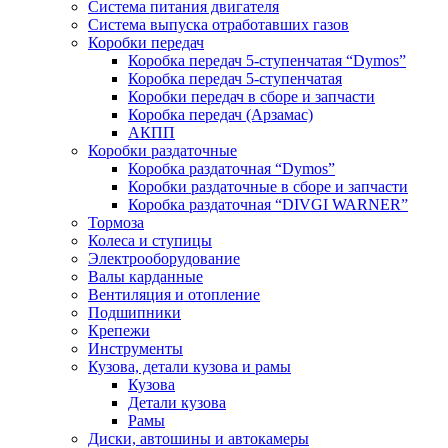
Система питания двигателя
Система выпуска отработавших газов
Коробки передач
Коробка передач 5-ступенчатая “Dymos”
Коробка передач 5-ступенчатая
Коробки передач в сборе и запчасти
Коробка передач (Арзамас)
АКПП
Коробки раздаточные
Коробка раздаточная “Dymos”
Коробки раздаточные в сборе и запчасти
Коробка раздаточная “DIVGI WARNER”
Тормоза
Колеса и ступицы
Электрооборудование
Валы карданные
Вентиляция и отопление
Подшипники
Крепежи
Инструменты
Кузова, детали кузова и рамы
Кузова
Детали кузова
Рамы
Диски, автошины и автокамеры