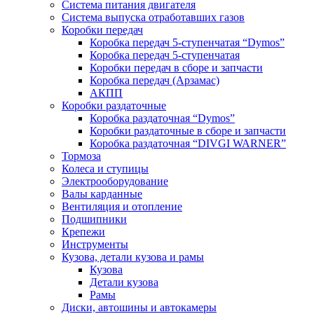
Система питания двигателя
Система выпуска отработавших газов
Коробки передач
Коробка передач 5-ступенчатая “Dymos”
Коробка передач 5-ступенчатая
Коробки передач в сборе и запчасти
Коробка передач (Арзамас)
АКПП
Коробки раздаточные
Коробка раздаточная “Dymos”
Коробки раздаточные в сборе и запчасти
Коробка раздаточная “DIVGI WARNER”
Тормоза
Колеса и ступицы
Электрооборудование
Валы карданные
Вентиляция и отопление
Подшипники
Крепежи
Инструменты
Кузова, детали кузова и рамы
Кузова
Детали кузова
Рамы
Диски, автошины и автокамеры