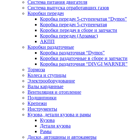
Система питания двигателя
Система выпуска отработавших газов
Коробки передач
Коробка передач 5-ступенчатая “Dymos”
Коробка передач 5-ступенчатая
Коробки передач в сборе и запчасти
Коробка передач (Арзамас)
АКПП
Коробки раздаточные
Коробка раздаточная “Dymos”
Коробки раздаточные в сборе и запчасти
Коробка раздаточная “DIVGI WARNER”
Тормоза
Колеса и ступицы
Электрооборудование
Валы карданные
Вентиляция и отопление
Подшипники
Крепежи
Инструменты
Кузова, детали кузова и рамы
Кузова
Детали кузова
Рамы
Диски, автошины и автокамеры