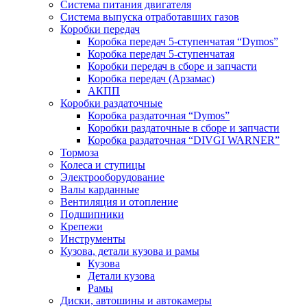
Система питания двигателя
Система выпуска отработавших газов
Коробки передач
Коробка передач 5-ступенчатая “Dymos”
Коробка передач 5-ступенчатая
Коробки передач в сборе и запчасти
Коробка передач (Арзамас)
АКПП
Коробки раздаточные
Коробка раздаточная “Dymos”
Коробки раздаточные в сборе и запчасти
Коробка раздаточная “DIVGI WARNER”
Тормоза
Колеса и ступицы
Электрооборудование
Валы карданные
Вентиляция и отопление
Подшипники
Крепежи
Инструменты
Кузова, детали кузова и рамы
Кузова
Детали кузова
Рамы
Диски, автошины и автокамеры