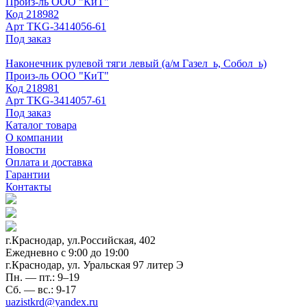
Произ-ль
ООО "КиТ"
Код
218982
Арт
TKG-3414056-61
Под заказ
Наконечник рулевой тяги левый (а/м Газел_ь, Собол_ь)
Произ-ль
ООО "КиТ"
Код
218981
Арт
TKG-3414057-61
Под заказ
Каталог товара
О компании
Новости
Оплата и доставка
Гарантии
Контакты
г.Краснодар, ул.Российская, 402
Ежедневно c 9:00 до 19:00
г.Краснодар, ул. Уральская 97 литер Э
Пн. — пт.: 9–19
Сб. — вс.: 9-17
uazistkrd@yandex.ru