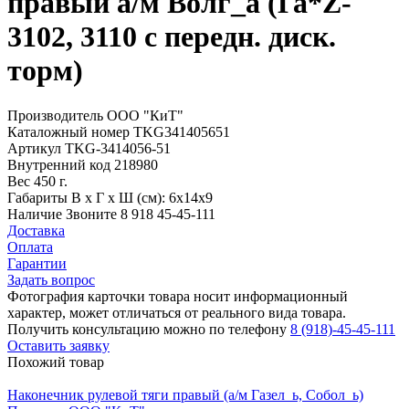
правый а/м Волг_а (Га*Z-
3102, 3110 с передн. диск.
торм)
Производитель
ООО "КиТ"
Каталожный номер
TKG341405651
Артикул
TKG-3414056-51
Внутренний код
218980
Вес
450 г.
Габариты
В х Г х Ш (см): 6х14х9
Наличие
Звоните 8 918 45-45-111
Доставка
Оплата
Гарантии
Задать вопрос
Фотография карточки товара носит информационный
характер, может отличаться от реального вида товара.
Получить консультацию можно по телефону
8 (918)-45-45-111
Оставить заявку
Похожий товар
Наконечник рулевой тяги правый (а/м Газел_ь, Собол_ь)