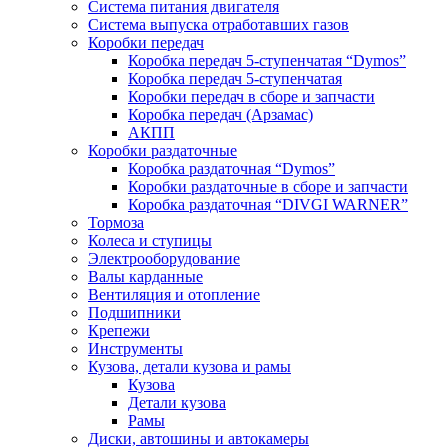
Система питания двигателя
Система выпуска отработавших газов
Коробки передач
Коробка передач 5-ступенчатая “Dymos”
Коробка передач 5-ступенчатая
Коробки передач в сборе и запчасти
Коробка передач (Арзамас)
АКПП
Коробки раздаточные
Коробка раздаточная “Dymos”
Коробки раздаточные в сборе и запчасти
Коробка раздаточная “DIVGI WARNER”
Тормоза
Колеса и ступицы
Электрооборудование
Валы карданные
Вентиляция и отопление
Подшипники
Крепежи
Инструменты
Кузова, детали кузова и рамы
Кузова
Детали кузова
Рамы
Диски, автошины и автокамеры