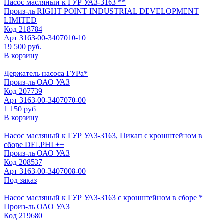
Насос масляный к ГУР УАЗ-3163 **
Произ-ль
RIGHT POINT INDUSTRIAL DEVELOPMENT
LIMITED
Код
218784
Арт
3163-00-3407010-10
19 500 руб.
В корзину
Держатель насоса ГУРа*
Произ-ль
ОАО УАЗ
Код
207739
Арт
3163-00-3407070-00
1 150 руб.
В корзину
Насос масляный к ГУР УАЗ-3163, Пикап с кронштейном в
сборе DELPHI ++
Произ-ль
ОАО УАЗ
Код
208537
Арт
3163-00-3407008-00
Под заказ
Насос масляный к ГУР УАЗ-3163 с кронштейном в сборе *
Произ-ль
ОАО УАЗ
Код
219680