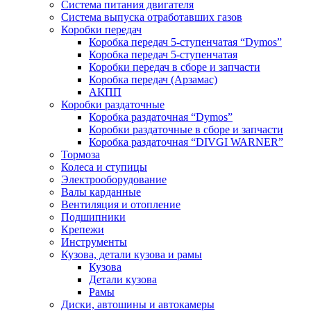
Система питания двигателя
Система выпуска отработавших газов
Коробки передач
Коробка передач 5-ступенчатая “Dymos”
Коробка передач 5-ступенчатая
Коробки передач в сборе и запчасти
Коробка передач (Арзамас)
АКПП
Коробки раздаточные
Коробка раздаточная “Dymos”
Коробки раздаточные в сборе и запчасти
Коробка раздаточная “DIVGI WARNER”
Тормоза
Колеса и ступицы
Электрооборудование
Валы карданные
Вентиляция и отопление
Подшипники
Крепежи
Инструменты
Кузова, детали кузова и рамы
Кузова
Детали кузова
Рамы
Диски, автошины и автокамеры