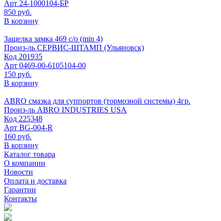
Арт
24-1000104-БР
850 руб.
В корзину
Защелка замка 469 с/о (min 4)
Произ-ль
СЕРВИС-ШТАМП (Ульяновск)
Код
201935
Арт
0469-00-6105104-00
150 руб.
В корзину
ABRO смазка для суппортов (тормозной системы) 4гр.
Произ-ль
ABRO INDUSTRIES USA
Код
225348
Арт
BG-004-R
160 руб.
В корзину
Каталог товара
О компании
Новости
Оплата и доставка
Гарантии
Контакты