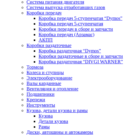
Система питания двигателя
Система выпуска отработавших газов
Коробки передач
Коробка передач 5-ступенчатая “Dymos”
Коробка передач 5-ступенчатая
Коробки передач в сборе и запчасти
Коробка передач (Арзамас)
АКПП
Коробки раздаточные
Коробка раздаточная “Dymos”
Коробки раздаточные в сборе и запчасти
Коробка раздаточная “DIVGI WARNER”
Тормоза
Колеса и ступицы
Электрооборудование
Валы карданные
Вентиляция и отопление
Подшипники
Крепежи
Инструменты
Кузова, детали кузова и рамы
Кузова
Детали кузова
Рамы
Диски, автошины и автокамеры