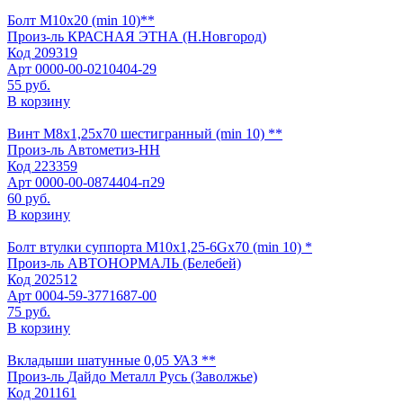
Болт М10х20 (min 10)**
Произ-ль
КРАСНАЯ ЭТНА (Н.Новгород)
Код
209319
Арт
0000-00-0210404-29
55 руб.
В корзину
Винт М8х1,25х70 шестигранный (min 10) **
Произ-ль
Автометиз-НН
Код
223359
Арт
0000-00-0874404-п29
60 руб.
В корзину
Болт втулки суппорта М10х1,25-6Gх70 (min 10) *
Произ-ль
АВТОНОРМАЛЬ (Белебей)
Код
202512
Арт
0004-59-3771687-00
75 руб.
В корзину
Вкладыши шатунные 0,05 УАЗ **
Произ-ль
Дайдо Металл Русь (Заволжье)
Код
201161