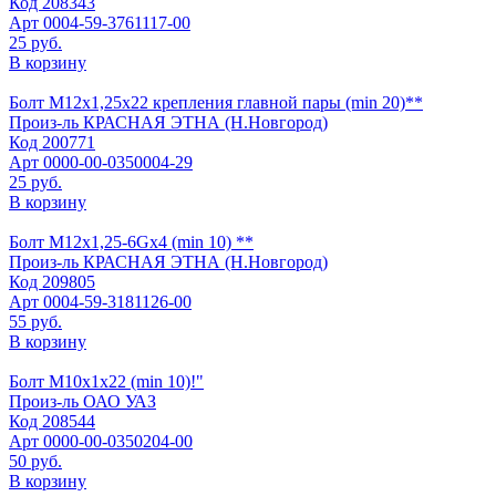
Код
208343
Арт
0004-59-3761117-00
25 руб.
В корзину
Болт М12х1,25х22 крепления главной пары (min 20)**
Произ-ль
КРАСНАЯ ЭТНА (Н.Новгород)
Код
200771
Арт
0000-00-0350004-29
25 руб.
В корзину
Болт М12х1,25-6Gх4 (min 10) **
Произ-ль
КРАСНАЯ ЭТНА (Н.Новгород)
Код
209805
Арт
0004-59-3181126-00
55 руб.
В корзину
Болт М10х1х22 (min 10)!"
Произ-ль
ОАО УАЗ
Код
208544
Арт
0000-00-0350204-00
50 руб.
В корзину