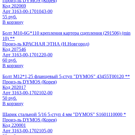
Произ-ль
DYMOS (Корея)
Код
202069
Арт
3163-00-1701043-00
55 руб.
В корзину
Болт М10-6G*110 крепления картера сцепления (291506) (min
10) **
Произ-ль
КРАСНАЯ ЭТНА (Н.Новгород)
Код
207546
Арт
3163-00-1701220-00
60 руб.
В корзину
Болт М12*1,25 фланцевый 5-ступ "DYMOS" 43455Т00120 **
Произ-ль
DYMOS (Корея)
Код
202017
Арт
3163-00-1702102-00
50 руб.
В корзину
Шарик стальной 5/16 5-ступ 4 мм "DYMOS" S1601110000 *
Произ-ль
DYMOS (Корея)
Код
220001
Арт
3163-00-1702105-00