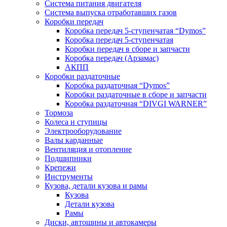
Система питания двигателя
Система выпуска отработавших газов
Коробки передач
Коробка передач 5-ступенчатая “Dymos”
Коробка передач 5-ступенчатая
Коробки передач в сборе и запчасти
Коробка передач (Арзамас)
АКПП
Коробки раздаточные
Коробка раздаточная “Dymos”
Коробки раздаточные в сборе и запчасти
Коробка раздаточная “DIVGI WARNER”
Тормоза
Колеса и ступицы
Электрооборудование
Валы карданные
Вентиляция и отопление
Подшипники
Крепежи
Инструменты
Кузова, детали кузова и рамы
Кузова
Детали кузова
Рамы
Диски, автошины и автокамеры