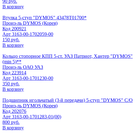
90 руб.
В корзину
Втулка 5-ступ "DYMOS" 43478Т01700*
Произ-ль
DYMOS (Корея)
Код
200921
Арт
3163-00-1702059-00
150 руб.
В корзину
Кольцо стопорное КПП 5-ст. УАЗ Патриот, Хантер "DYMOS"
(min 5)**
Произ-ль
ОАО УАЗ
Код
223914
Арт
3163-00-1701230-00
350 руб.
В корзину
Подшипник игольчатый (3-й передачи) 5-ступ "DYMOS" C/О
Произ-ль
DYMOS (Корея)
Код
202076
Арт
3163-00-1701283-01(00)
800 руб.
В корзину