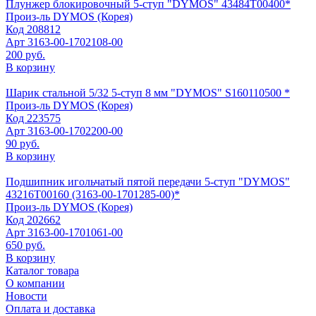
Плунжер блокировочный 5-ступ "DYMOS" 43484Т00400*
Произ-ль
DYMOS (Корея)
Код
208812
Арт
3163-00-1702108-00
200 руб.
В корзину
Шарик стальной 5/32 5-ступ 8 мм "DYMOS" S160110500 *
Произ-ль
DYMOS (Корея)
Код
223575
Арт
3163-00-1702200-00
90 руб.
В корзину
Подшипник игольчатый пятой передачи 5-ступ "DYMOS"
43216Т00160 (3163-00-1701285-00)*
Произ-ль
DYMOS (Корея)
Код
202662
Арт
3163-00-1701061-00
650 руб.
В корзину
Каталог товара
О компании
Новости
Оплата и доставка