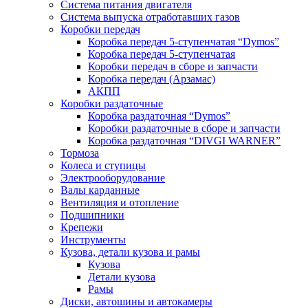
Система питания двигателя
Система выпуска отработавших газов
Коробки передач
Коробка передач 5-ступенчатая “Dymos”
Коробка передач 5-ступенчатая
Коробки передач в сборе и запчасти
Коробка передач (Арзамас)
АКПП
Коробки раздаточные
Коробка раздаточная “Dymos”
Коробки раздаточные в сборе и запчасти
Коробка раздаточная “DIVGI WARNER”
Тормоза
Колеса и ступицы
Электрооборудование
Валы карданные
Вентиляция и отопление
Подшипники
Крепежи
Инструменты
Кузова, детали кузова и рамы
Кузова
Детали кузова
Рамы
Диски, автошины и автокамеры