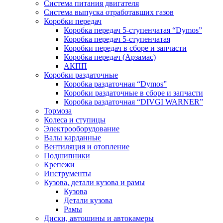
Система питания двигателя
Система выпуска отработавших газов
Коробки передач
Коробка передач 5-ступенчатая “Dymos”
Коробка передач 5-ступенчатая
Коробки передач в сборе и запчасти
Коробка передач (Арзамас)
АКПП
Коробки раздаточные
Коробка раздаточная “Dymos”
Коробки раздаточные в сборе и запчасти
Коробка раздаточная “DIVGI WARNER”
Тормоза
Колеса и ступицы
Электрооборудование
Валы карданные
Вентиляция и отопление
Подшипники
Крепежи
Инструменты
Кузова, детали кузова и рамы
Кузова
Детали кузова
Рамы
Диски, автошины и автокамеры