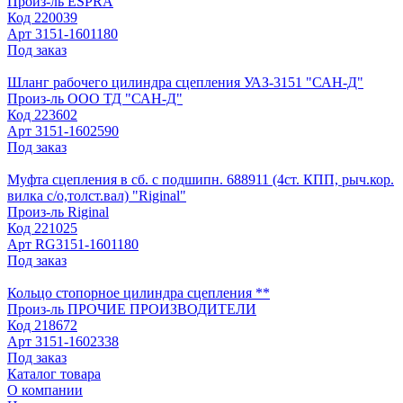
Произ-ль
ESPRA
Код
220039
Арт
3151-1601180
Под заказ
Шланг рабочего цилиндра сцепления УАЗ-3151 "САН-Д"
Произ-ль
ООО ТД "САН-Д"
Код
223602
Арт
3151-1602590
Под заказ
Муфта сцепления в сб. с подшипн. 688911 (4ст. КПП, рыч.кор.
вилка с/о,толст.вал) "Riginal"
Произ-ль
Riginal
Код
221025
Арт
RG3151-1601180
Под заказ
Кольцо стопорное цилиндра сцепления **
Произ-ль
ПРОЧИЕ ПРОИЗВОДИТЕЛИ
Код
218672
Арт
3151-1602338
Под заказ
Каталог товара
О компании