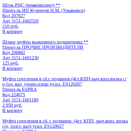
Шток РЦС (ремкомплект) **
Произ-ль
ИП Кузнецов Н.М. (Ульяновск)
Код
207027
Арт
3151-1602520
210 руб.
В корзину
Шланг муфты выжимного подшипника **
Произ-ль
ПРОЧИЕ ПРОИЗВОДИТЕЛИ
Код
206882
Арт
3151-1601230
125 руб.
В корзину
Муфта сцепления в сб.с подшипн.(4ст.КПП,рыч.корз.вилка с/
о,тол. вал, упорн.площ.)усил. ES120267
Произ-ль
ESPRA
Код
224075
Арт
3151-1601180
2 050 руб.
В корзину
Муфта сцепления в сб. с подшипн. (4ст. КПП, рыч.корз. вилка
с/о, толст. вал) усил. ES120027