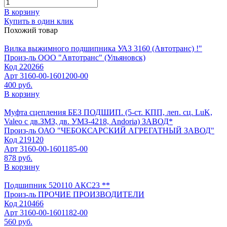
В корзину
Купить в один клик
Похожий товар
Вилка выжимного подшипника УАЗ 3160 (Автотранс) !"
Произ-ль
ООО "Автотранс" (Ульяновск)
Код
220266
Арт
3160-00-1601200-00
400 руб.
В корзину
Муфта сцепления БЕЗ ПОДШИП. (5-ст. КПП, леп. сц. LuK,
Valeo c дв.ЗМЗ, дв. УМЗ-4218, Andoria) ЗАВОД*
Произ-ль
ОАО "ЧЕБОКСАРСКИЙ АГРЕГАТНЫЙ ЗАВОД"
Код
219120
Арт
3160-00-1601185-00
878 руб.
В корзину
Подшипник 520110 АКС23 **
Произ-ль
ПРОЧИЕ ПРОИЗВОДИТЕЛИ
Код
210466
Арт
3160-00-1601182-00
560 руб.