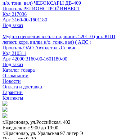
н/о, тонк. вал) ЧЕБОКСАРЫ ДВ-409
Произ-ль
РЕГИОНСТРОЙИНВЕСТ
Код
217036
Арт
3160-00-1601180
Под заказ
Муфта сцепления в сб. с подшипн. 520110 (5ст. КПП,
лепест..корз. вилка н/о, тонк. вал) ( АДС )
Произ-ль
ОАО Автодеталь Сервис
Код
210311
Арт
42000.3160-00-1601180-00
Под заказ
Каталог товара
О компании
Новости
Оплата и доставка
Гарантии
Контакты
г.Краснодар, ул.Российская, 402
Ежедневно c 9:00 до 19:00
г.Краснодар, ул. Уральская 97 литер Э
Пн. — пт.: 9–19