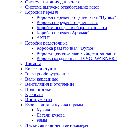
Система питания двигателя
Система выпуска отработавших газов
Коробки передач
Коробка передач 5-ступенчатая “Dymos”
Коробка передач 5-ступенчатая
Коробки передач в сборе и запчасти
Коробка передач (Арзамас)
АКПП
Коробки раздаточные
Коробка раздаточная “Dymos”
Коробки раздаточные в сборе и запчасти
Коробка раздаточная “DIVGI WARNER”
Тормоза
Колеса и ступицы
Электрооборудование
Валы карданные
Вентиляция и отопление
Подшипники
Крепежи
Инструменты
Кузова, детали кузова и рамы
Кузова
Детали кузова
Рамы
Диски, автошины и автокамеры