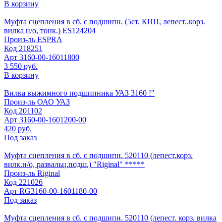
В корзину
Муфта сцепления в сб. с подшипн. (5ст. КПП, лепест..корз.
вилка н/о, тонк.) ES124204
Произ-ль
ESPRA
Код
218251
Арт
3160-00-16011800
3 550 руб.
В корзину
Вилка выжимного подшипника УАЗ 3160 !"
Произ-ль
ОАО УАЗ
Код
201102
Арт
3160-00-1601200-00
420 руб.
Под заказ
Муфта сцепления в сб. с подшипн. 520110 (лепест.корз.
вилк.н/о, развальц.подш.) "Riginal" *****
Произ-ль
Riginal
Код
221026
Арт
RG3160-00-1601180-00
Под заказ
Муфта сцепления в сб. с подшипн. 520110 (лепест. корз. вилка