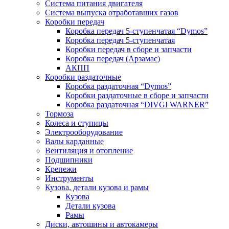
Система питания двигателя
Система выпуска отработавших газов
Коробки передач
Коробка передач 5-ступенчатая “Dymos”
Коробка передач 5-ступенчатая
Коробки передач в сборе и запчасти
Коробка передач (Арзамас)
АКПП
Коробки раздаточные
Коробка раздаточная “Dymos”
Коробки раздаточные в сборе и запчасти
Коробка раздаточная “DIVGI WARNER”
Тормоза
Колеса и ступицы
Электрооборудование
Валы карданные
Вентиляция и отопление
Подшипники
Крепежи
Инструменты
Кузова, детали кузова и рамы
Кузова
Детали кузова
Рамы
Диски, автошины и автокамеры