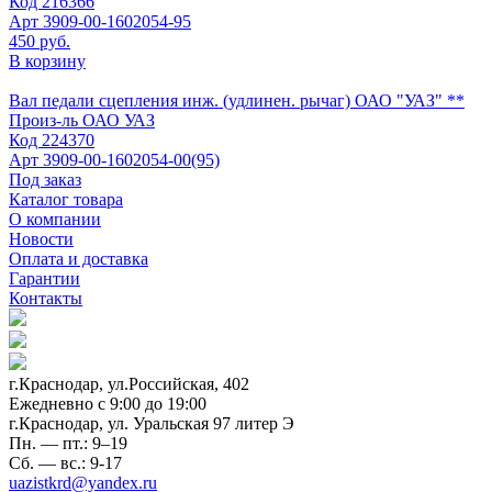
Код
216366
Арт
3909-00-1602054-95
450 руб.
В корзину
Вал педали сцепления инж. (удлинен. рычаг) ОАО "УАЗ" **
Произ-ль
ОАО УАЗ
Код
224370
Арт
3909-00-1602054-00(95)
Под заказ
Каталог товара
О компании
Новости
Оплата и доставка
Гарантии
Контакты
г.Краснодар, ул.Российская, 402
Ежедневно c 9:00 до 19:00
г.Краснодар, ул. Уральская 97 литер Э
Пн. — пт.: 9–19
Сб. — вс.: 9-17
uazistkrd@yandex.ru